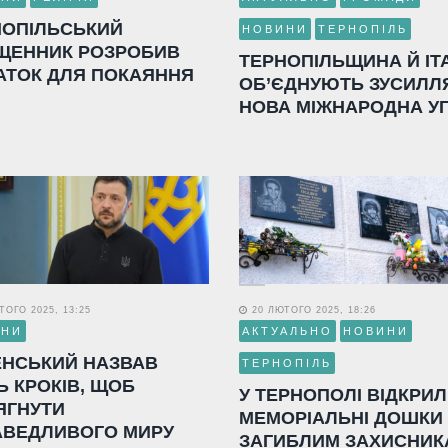
НОПІЛЬСЬКИЙ
НОВИНИ
ТЕРНОПІЛЬ
ЩЕННИК РОЗРОБИВ
ТЕРНОПІЛЬЩИНА Й ІТ
АТОК ДЛЯ ПОКАЯННЯ
ОБ’ЄДНУЮТЬ ЗУСИЛЛ
НОВА МІЖНАРОДНА У
ОГО 2025, 13:25
20 ЛЮТОГО 2025, 18:26
ИНИ
АКТУАЛЬНО
НОВИНИ
ЕНСЬКИЙ НАЗВАВ
ТЕРНОПІЛЬ
Ь КРОКІВ, ЩОБ
У ТЕРНОПОЛІ ВІДКРИ
ЯГНУТИ
МЕМОРІАЛЬНІ ДОШКИ
АВЕДЛИВОГО МИРУ
ЗАГИБЛИМ ЗАХИСНИК