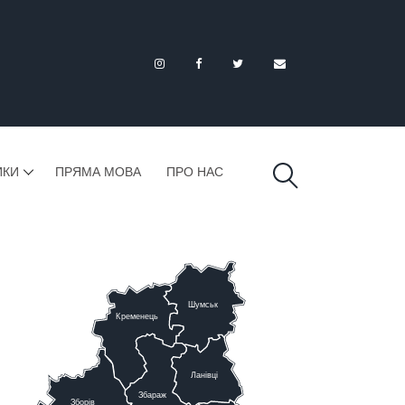
ИКИ
ПРЯМА МОВА
ПРО НАС
Шумськ
К
ременець
Ланівці
Збараж
Зборів