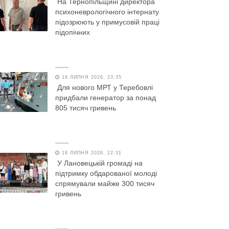
На Тернопільщині директора
психоневрологічного інтернату
підозрюють у примусовій праці
підопічних
16 ЛИПНЯ 2026, 23:35
Для нового МРТ у Теребовлі
придбали генератор за понад
805 тисяч гривень
16 ЛИПНЯ 2026, 22:31
У Лановецькій громаді на
підтримку обдарованої молоді
спрямували майже 300 тисяч
гривень