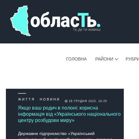
ГОЛОВНА
РАЙОНИ
РУБР
ЖИТТЯ
НОВИНИ
29 ГРУДНЯ 2023, 10:25
Якщо ваш родич в полоні: корисна
інформація від «Українського національного
центру розбудови миру»
Державне підприємство «Український