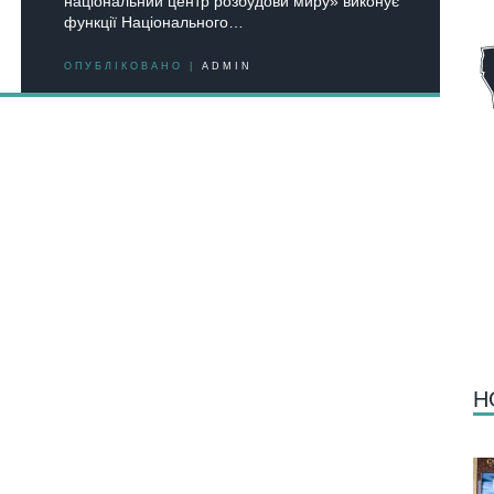
національний центр розбудови миру» виконує
функції Національного…
ОПУБЛІКОВАНО |
ADMIN
Н