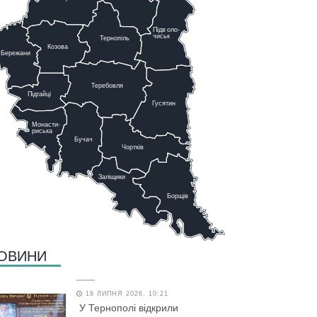
Підв
о
ло-
чиськ
Тернопіль
К
озова
Бережани
Теребовля
Підгайці
Г
у
сятин
Монасти-
риська
Бучач
Чо
р
тків
Заліщики
Борщів
ОВИНИ
18 ЛИПНЯ 2026, 10:21
У Тернополі відкрили