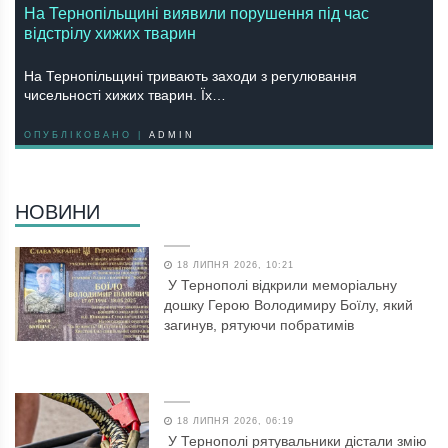
На Тернопільщині виявили порушення під час
відстрілу хижих тварин
На Тернопільщині тривають заходи з регулювання
чисельності хижих тварин. Їх…
ОПУБЛІКОВАНО |
ADMIN
НОВИНИ
18 ЛИПНЯ 2026, 10:21
У Тернополі відкрили меморіальну
дошку Герою Володимиру Боїлу, який
загинув, рятуючи побратимів
18 ЛИПНЯ 2026, 06:19
У Тернополі рятувальники дістали змію