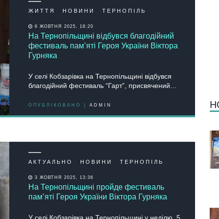
ЖИТТЯ
НОВИНИ
ТЕРНОПІЛЬ
6 ЖОВТНЯ 2025, 18:20
На Тернопільщині відбувся благодійний
фестиваль пам’яті Героя України Віктора
Гурняка
У селі Кобзарівка на Тернопільщині відбувся
благодійний фестиваль “Гарт”, присвячений…
Н
ОПУБЛІКОВАНО |
ADMIN
АКТУАЛЬНО
НОВИНИ
ТЕРНОПІЛЬ
3 ЖОВТНЯ 2025, 13:36
На Тернопільщині пройде фестиваль
пам’яті Героя України Віктора Гурняка
У селі Кобзарівка на Тернопільщині у неділю, 5