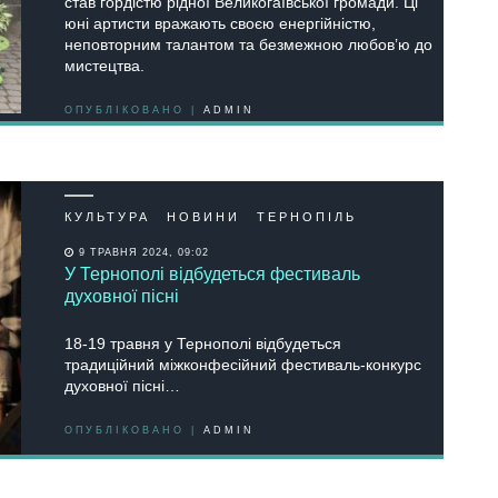
став гордістю рідної Великогаївської громади. Ці
юні артисти вражають своєю енергійністю,
неповторним талантом та безмежною любов’ю до
мистецтва.
ОПУБЛІКОВАНО |
ADMIN
КУЛЬТУРА
НОВИНИ
ТЕРНОПІЛЬ
9 ТРАВНЯ 2024, 09:02
У Тернополі відбудеться фестиваль
духовної пісні
18-19 травня у Тернополі відбудеться
традиційний міжконфесійний фестиваль-конкурс
духовної пісні…
ОПУБЛІКОВАНО |
ADMIN