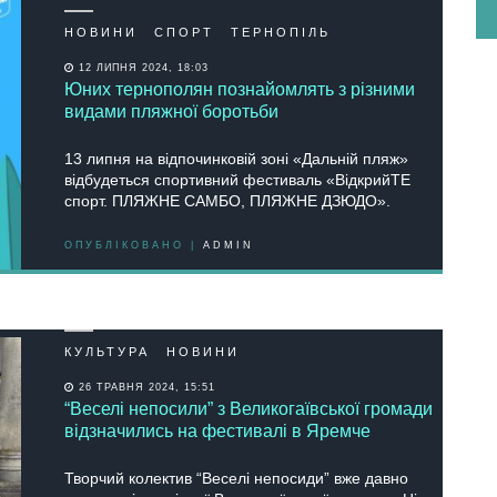
НОВИНИ
СПОРТ
ТЕРНОПІЛЬ
12 ЛИПНЯ 2024, 18:03
Юних тернополян познайомлять з різними
видами пляжної боротьби
13 липня на відпочинковій зоні «Дальній пляж»
відбудеться спортивний фестиваль «ВідкрийТЕ
спорт. ПЛЯЖНЕ САМБО, ПЛЯЖНЕ ДЗЮДО».
ОПУБЛІКОВАНО |
ADMIN
КУЛЬТУРА
НОВИНИ
26 ТРАВНЯ 2024, 15:51
“Веселі непосили” з Великогаївської громади
відзначились на фестивалі в Яремче
Творчий колектив “Веселі непосиди” вже давно