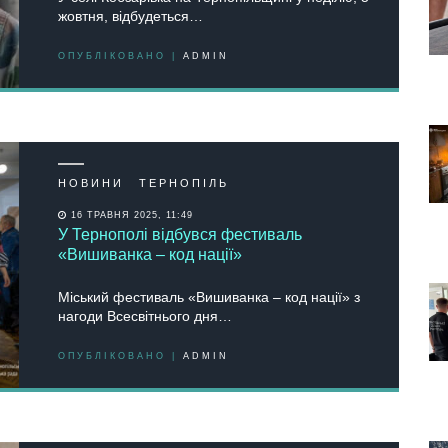
жовтня, відбудеться…
ОПУБЛІКОВАНО |
ADMIN
НОВИНИ
ТЕРНОПІЛЬ
16 ТРАВНЯ 2025, 11:49
У Тернополі відбувся фестиваль
«Вишиванка – код нації»
Міський фестиваль «Вишиванка – код нації» з
нагоди Всесвітнього дня…
ОПУБЛІКОВАНО |
ADMIN