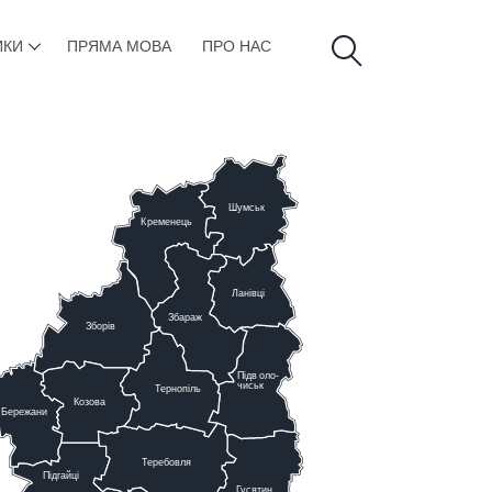
ИКИ
ПРЯМА МОВА
ПРО НАС
Шумськ
К
ременець
Ланівці
Збараж
Зборів
Підв
о
ло-
чиськ
Тернопіль
К
озова
Бережани
Теребовля
Підгайці
Г
у
сятин