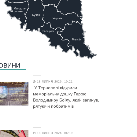
Монасти-
риська
Бучач
Чо
р
тків
Заліщики
Борщів
ОВИНИ
18 ЛИПНЯ 2026, 10:21
У Тернополі відкрили
меморіальну дошку Герою
Володимиру Боїлу, який загинув,
рятуючи побратимів
18 ЛИПНЯ 2026, 06:19