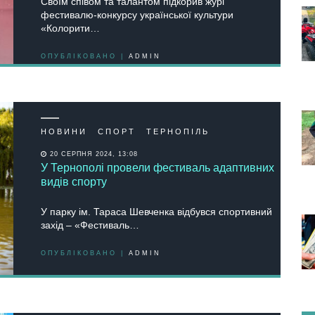
Своїм співом та талантом підкорив журі
фестивалю-конкурсу української культури
«Колорити…
ОПУБЛІКОВАНО |
ADMIN
НОВИНИ
СПОРТ
ТЕРНОПІЛЬ
20 СЕРПНЯ 2024, 13:08
У Тернополі провели фестиваль адаптивних
видів спорту
У парку ім. Тараса Шевченка відбувся спортивний
захід – «Фестиваль…
ОПУБЛІКОВАНО |
ADMIN