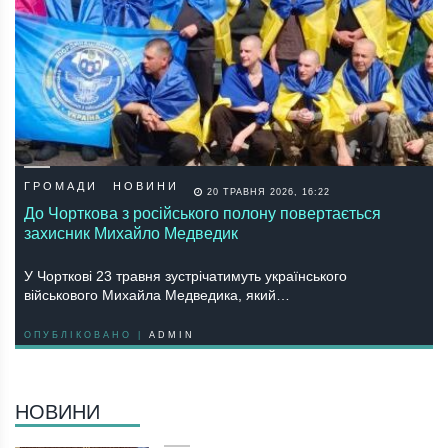
ГРОМАДИ
НОВИНИ
20 ТРАВНЯ 2026, 16:22
До Чорткова з російського полону повертається
захисник Михайло Медведик
У Чорткові 23 травня зустрічатимуть українського
військового Михайла Медведика, який…
ОПУБЛІКОВАНО |
ADMIN
НОВИНИ