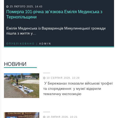
25 ЛЮТОГО 2025, 14:43
Померла 101-річна зв’язкова Емілія Мединська з
Тернопільщини
Емілія Мединська із Варваринців Микулинецької громади
пішла з життя у…
ОПУБЛІКОВАНО |
ADMIN
НОВИНИ
10 СЕРПНЯ 2026, 10:29
У Бережанах показали військові трофеї
та спорядження: у музеї відкрили
тематичну експозицію
18 ЛИПНЯ 2026, 10:21