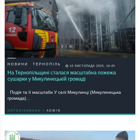
НОВИНИ
ТЕРНОПІЛЬ
10 ЛИСТОПАДА 2025, 16:45
На Тернопільщині сталася масштабна пожежа
сушарки у Микулинецькій громаді
Подія та її масштаби У селі Микулинці (Микулинецька
громада)…
ОПУБЛІКОВАНО |
ADMIN