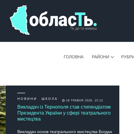
ГОЛОВНА
РАЙОНИ
РУБР
НОВИНИ
ШКОЛА
18 ТРАВНЯ 2026, 15:13
Викладач із Тернополя став стипендіатом
Президента України у сфері театрального
мистецтва
Викладач основ театрального мистецтва Богдан