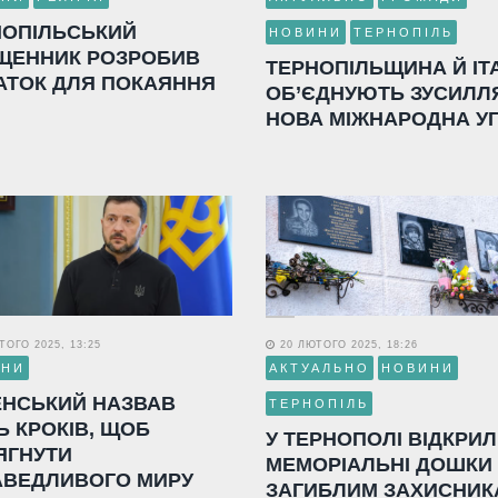
НОПІЛЬСЬКИЙ
НОВИНИ
ТЕРНОПІЛЬ
ЩЕННИК РОЗРОБИВ
ТЕРНОПІЛЬЩИНА Й ІТ
АТОК ДЛЯ ПОКАЯННЯ
ОБ’ЄДНУЮТЬ ЗУСИЛЛ
НОВА МІЖНАРОДНА У
ОГО 2025, 13:25
20 ЛЮТОГО 2025, 18:26
ИНИ
АКТУАЛЬНО
НОВИНИ
ЕНСЬКИЙ НАЗВАВ
ТЕРНОПІЛЬ
Ь КРОКІВ, ЩОБ
У ТЕРНОПОЛІ ВІДКРИ
ЯГНУТИ
МЕМОРІАЛЬНІ ДОШКИ
АВЕДЛИВОГО МИРУ
ЗАГИБЛИМ ЗАХИСНИК