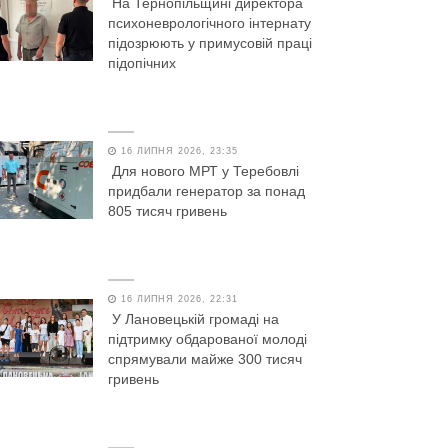
На Тернопільщині директора
психоневрологічного інтернату
підозрюють у примусовій праці
підопічних
16 ЛИПНЯ 2026, 23:35
Для нового МРТ у Теребовлі
придбали генератор за понад
805 тисяч гривень
16 ЛИПНЯ 2026, 22:31
У Лановецькій громаді на
підтримку обдарованої молоді
спрямували майже 300 тисяч
гривень