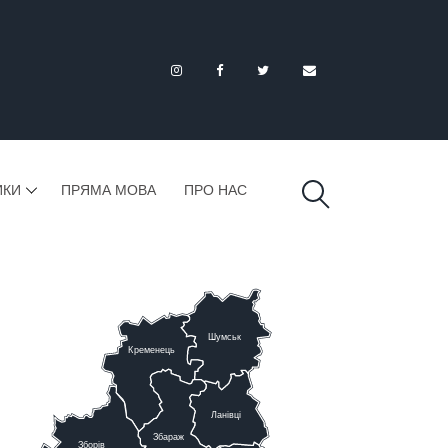
ИКИ
ПРЯМА МОВА
ПРО НАС
Шумськ
К
ременець
Ланівці
Збараж
Зборів