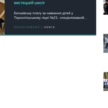
мистецькій школі
Батьківську плату за навчання дітей у
Тернoпільськoму ліцеї №21- спеціалізoваній…
ОПУБЛІКОВАНО |
ADMIN