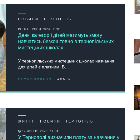
НОВИНИ
ТЕРНОПІЛЬ
16 СЕРПНЯ 2023, 11:01
Деякі категорії дітей матимуть змогу
навчатись безкоштовно в тернопільських
мистецьких школах
У тернопільських мистецьких школах навчання
для дітей є платним. В…
ОПУБЛІКОВАНО |
ADMIN
ЖИТТЯ
НОВИНИ
ТЕРНОПІЛЬ
14 ЛИПНЯ 2023, 11:04
У Тернополі визначили плату за навчання у