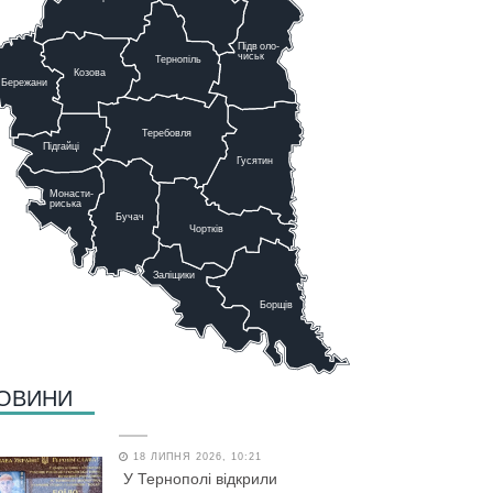
Підв
о
ло-
чиськ
Тернопіль
К
озова
Бережани
Теребовля
Підгайці
Г
у
сятин
Монасти-
риська
Бучач
Чо
р
тків
Заліщики
Борщів
ОВИНИ
18 ЛИПНЯ 2026, 10:21
У Тернополі відкрили