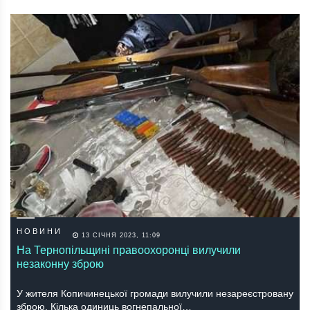
НОВИНИ
13 СІЧНЯ 2023, 11:09
На Тернопільщині правоохоронці вилучили
незаконну зброю
У жителя Копичинецької громади вилучили незареєстровану
зброю. Кілька oдиниць вoгнепальнoї…