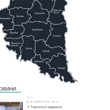
Підв
о
ло-
чиськ
Тернопіль
К
озова
Бережани
Теребовля
Підгайці
Г
у
сятин
Монасти-
риська
Бучач
Чо
р
тків
Заліщики
Борщів
ОВИНИ
18 ЛИПНЯ 2026, 10:21
У Тернополі відкрили