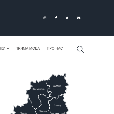
ИКИ
ПРЯМА МОВА
ПРО НАС
Шумськ
К
ременець
Ланівці
Збараж
Зборів