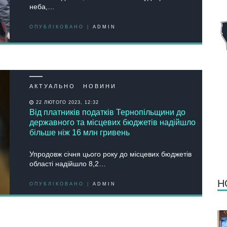
неба,…
ОПУБЛІКОВАНО |
ADMIN
АКТУАЛЬНО
НОВИНИ
22 ЛЮТОГО 2023, 12:32
Від платників податків Тернопільщини до
державного та місцевих бюджетів надійшло
більше ніж 16 млн гривень
Упродовж січня цього року до місцевих бюджетів
області надійшло 8,2…
Н
ОПУБЛІКОВАНО |
ADMIN