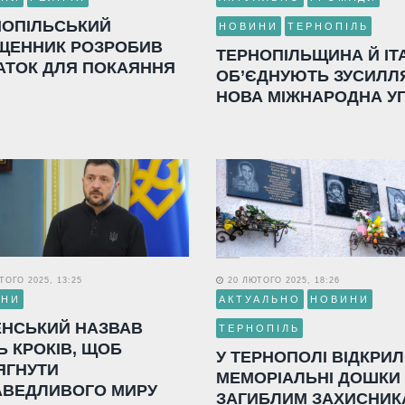
НОПІЛЬСЬКИЙ
НОВИНИ
ТЕРНОПІЛЬ
ЩЕННИК РОЗРОБИВ
ТЕРНОПІЛЬЩИНА Й ІТ
АТОК ДЛЯ ПОКАЯННЯ
ОБ’ЄДНУЮТЬ ЗУСИЛЛ
НОВА МІЖНАРОДНА У
ОГО 2025, 13:25
20 ЛЮТОГО 2025, 18:26
ИНИ
АКТУАЛЬНО
НОВИНИ
ЕНСЬКИЙ НАЗВАВ
ТЕРНОПІЛЬ
Ь КРОКІВ, ЩОБ
У ТЕРНОПОЛІ ВІДКРИ
ЯГНУТИ
МЕМОРІАЛЬНІ ДОШКИ
АВЕДЛИВОГО МИРУ
ЗАГИБЛИМ ЗАХИСНИК