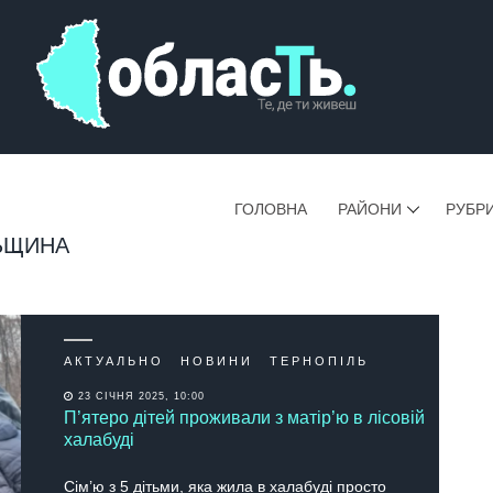
ГОЛОВНА
РАЙОНИ
РУБР
ЬЩИНА
АКТУАЛЬНО
НОВИНИ
ТЕРНОПІЛЬ
23 СІЧНЯ 2025, 10:00
П’ятеро дітей проживали з матір’ю в лісовій
халабуді
Сім’ю з 5 дітьми, яка жила в халабуді просто