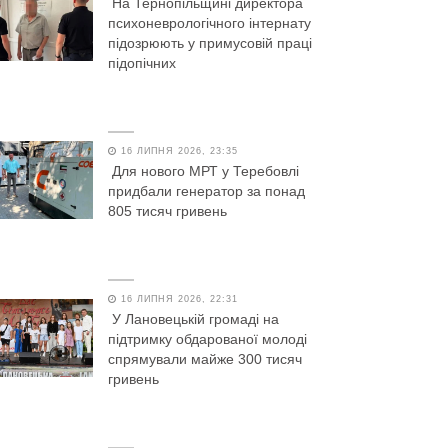
На Тернопільщині директора
психоневрологічного інтернату
підозрюють у примусовій праці
підопічних
16 ЛИПНЯ 2026, 23:35
Для нового МРТ у Теребовлі
придбали генератор за понад
805 тисяч гривень
16 ЛИПНЯ 2026, 22:31
У Лановецькій громаді на
підтримку обдарованої молоді
спрямували майже 300 тисяч
гривень