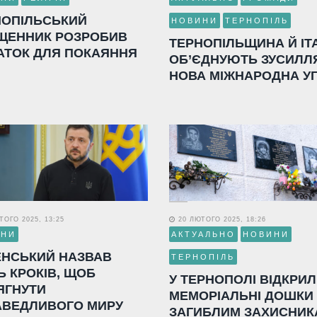
НОПІЛЬСЬКИЙ
НОВИНИ
ТЕРНОПІЛЬ
ЩЕННИК РОЗРОБИВ
ТЕРНОПІЛЬЩИНА Й ІТ
АТОК ДЛЯ ПОКАЯННЯ
ОБ’ЄДНУЮТЬ ЗУСИЛЛ
НОВА МІЖНАРОДНА У
ОГО 2025, 13:25
20 ЛЮТОГО 2025, 18:26
ИНИ
АКТУАЛЬНО
НОВИНИ
ЕНСЬКИЙ НАЗВАВ
ТЕРНОПІЛЬ
Ь КРОКІВ, ЩОБ
У ТЕРНОПОЛІ ВІДКРИ
ЯГНУТИ
МЕМОРІАЛЬНІ ДОШКИ
АВЕДЛИВОГО МИРУ
ЗАГИБЛИМ ЗАХИСНИК