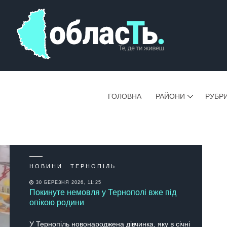
ГОЛОВНА
РАЙОНИ
РУБР
НОВИНИ
ТЕРНОПІЛЬ
30 БЕРЕЗНЯ 2026, 11:25
Покинуте немовля у Тернополі вже під
опікою родини
У Тернопіль новонароджена дівчинка, яку в січні