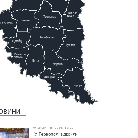
Підв
о
ло-
чиськ
Тернопіль
К
озова
Бережани
Теребовля
Підгайці
Г
у
сятин
Монасти-
риська
Бучач
Чо
р
тків
Заліщики
Борщів
ОВИНИ
18 ЛИПНЯ 2026, 10:21
У Тернополі відкрили