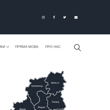
ИКИ
ПРЯМА МОВА
ПРО НАС
Шумськ
К
ременець
Ланівці
Збараж
Зборів