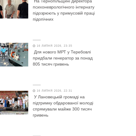
На Тернопільщині директора
психоневрологічного інтернату
підозрюють у примусовій праці
підопічних
16 ЛИПНЯ 2026, 23:35
Для нового МРТ у Теребовлі
придбали генератор за понад
805 тисяч гривень
16 ЛИПНЯ 2026, 22:31
У Лановецькій громаді на
підтримку обдарованої молоді
спрямували майже 300 тисяч
гривень