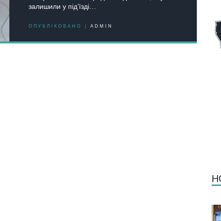
залишили у під’їзді…
ОПУБЛІКОВАНО |
ADMIN
Н