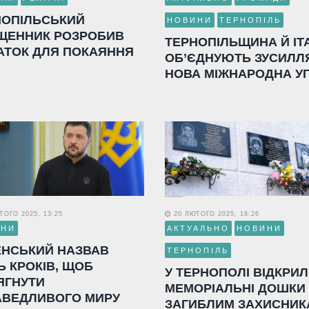
НОПІЛЬСЬКИЙ
НОВИНИ
ТЕРНОПІЛЬ
ЩЕННИК РОЗРОБИВ
ТЕРНОПІЛЬЩИНА Й ІТ
АТОК ДЛЯ ПОКАЯННЯ
ОБ’ЄДНУЮТЬ ЗУСИЛЛ
НОВА МІЖНАРОДНА У
ОГО 2025, 13:25
20 ЛЮТОГО 2025, 18:26
ИНИ
АКТУАЛЬНО
НОВИНИ
ЕНСЬКИЙ НАЗВАВ
ТЕРНОПІЛЬ
Ь КРОКІВ, ЩОБ
У ТЕРНОПОЛІ ВІДКРИ
ЯГНУТИ
МЕМОРІАЛЬНІ ДОШКИ
АВЕДЛИВОГО МИРУ
ЗАГИБЛИМ ЗАХИСНИК