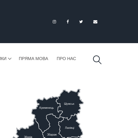
ИКИ
ПРЯМА МОВА
ПРО НАС
Шумськ
К
ременець
Ланівці
Збараж
Зборів