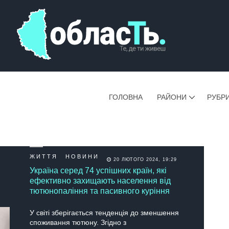
ГОЛОВНА
РАЙОНИ
РУБР
ЖИТТЯ
НОВИНИ
20 ЛЮТОГО 2024, 19:29
Україна серед 74 успішних країн, які
ефективно захищають населення від
тютюнопаління та пасивного куріння
У світі зберігається тенденція до зменшення
споживання тютюну. Згідно з