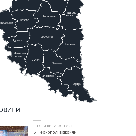
Підв
о
ло-
чиськ
Тернопіль
К
озова
Бережани
Теребовля
Підгайці
Г
у
сятин
Монасти-
риська
Бучач
Чо
р
тків
Заліщики
Борщів
ОВИНИ
18 ЛИПНЯ 2026, 10:21
У Тернополі відкрили