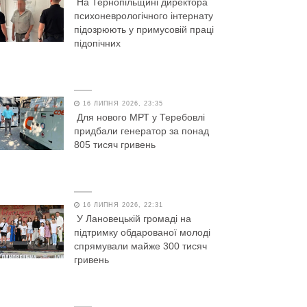
На Тернопільщині директора
психоневрологічного інтернату
підозрюють у примусовій праці
підопічних
16 ЛИПНЯ 2026, 23:35
Для нового МРТ у Теребовлі
придбали генератор за понад
805 тисяч гривень
16 ЛИПНЯ 2026, 22:31
У Лановецькій громаді на
підтримку обдарованої молоді
спрямували майже 300 тисяч
гривень