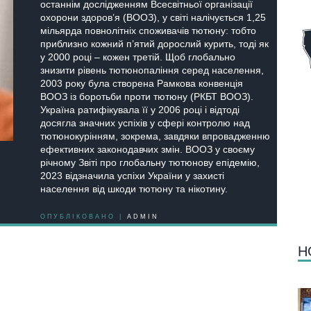
останнім дослідженням Всесвітньої організації
охорони здоров’я (ВООЗ), у світі налічується 1,25
мільярда повнолітніх споживачів тютюну: тобто
приблизно кожний п’ятий дорослий курить, тоді як
у 2000 році – кожен третій. Щоб глобально
знизити рівень тютюнопаління серед населення,
2003 року була створена Рамкова конвенція
ВООЗ із боротьби проти тютюну (РКБТ ВООЗ).
Україна ратифікувала її у 2006 році і відтоді
досягла значних успіхів у сфері контролю над
тютюнокурінням, зокрема, завдяки впровадженню
ефективних законодавчих змін. ВООЗ у своєму
річному Звіті про глобальну тютюнову епідемію,
2023 відзначила успіхи України у захисті
населення від шкоди тютюну та нікотину.
ОПУБЛІКОВАНО |
ADMIN
Н