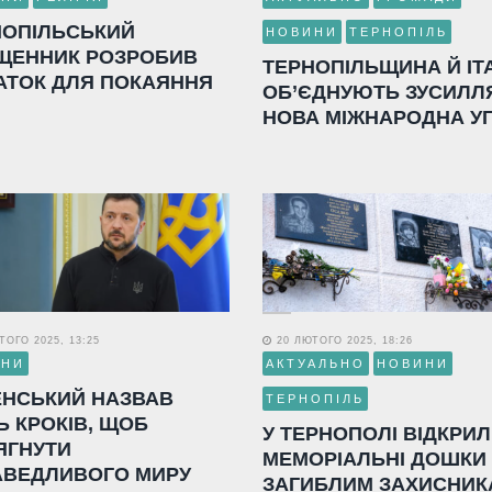
НОПІЛЬСЬКИЙ
НОВИНИ
ТЕРНОПІЛЬ
ЩЕННИК РОЗРОБИВ
ТЕРНОПІЛЬЩИНА Й ІТ
АТОК ДЛЯ ПОКАЯННЯ
ОБ’ЄДНУЮТЬ ЗУСИЛЛ
НОВА МІЖНАРОДНА У
ОГО 2025, 13:25
20 ЛЮТОГО 2025, 18:26
ИНИ
АКТУАЛЬНО
НОВИНИ
ЕНСЬКИЙ НАЗВАВ
ТЕРНОПІЛЬ
Ь КРОКІВ, ЩОБ
У ТЕРНОПОЛІ ВІДКРИ
ЯГНУТИ
МЕМОРІАЛЬНІ ДОШКИ
АВЕДЛИВОГО МИРУ
ЗАГИБЛИМ ЗАХИСНИК