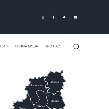
ИКИ
ПРЯМА МОВА
ПРО НАС
Шумськ
К
ременець
Ланівці
Збараж
Зборів