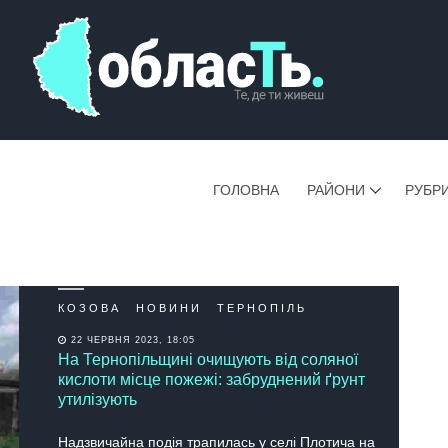
ГОЛОВНА
РАЙОНИ
РУБР
КОЗОВА
НОВИНИ
ТЕРНОПІЛЬ
22 ЧЕРВНЯ 2023, 18:05
На Тернопільщині очищують від соляної
кислоти місце пожежі: забруднений ґрунт
утилізують
Надзвичайна подія трапилась у селі Плотича на