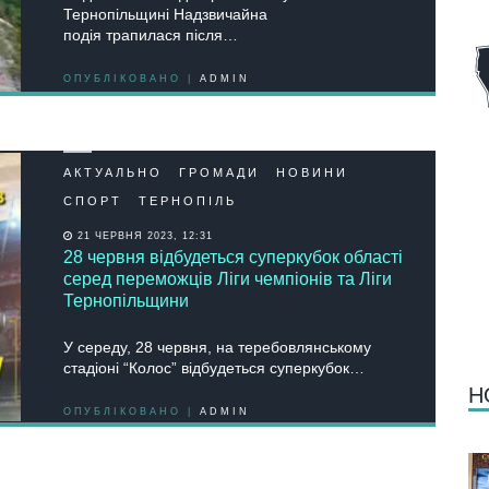
Тернопільщині Надзвичайна
подія трапилася після…
ОПУБЛІКОВАНО |
ADMIN
АКТУАЛЬНО
ГРОМАДИ
НОВИНИ
СПОРТ
ТЕРНОПІЛЬ
21 ЧЕРВНЯ 2023, 12:31
28 червня відбудеться суперкубок області
серед переможців Ліги чемпіонів та Ліги
Тернопільщини
У середу, 28 червня, на теребовлянському
стадіоні “Колос” відбудеться суперкубок…
Н
ОПУБЛІКОВАНО |
ADMIN