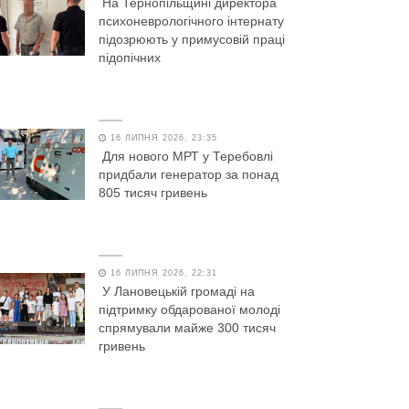
На Тернопільщині директора
психоневрологічного інтернату
підозрюють у примусовій праці
підопічних
16 ЛИПНЯ 2026, 23:35
Для нового МРТ у Теребовлі
придбали генератор за понад
805 тисяч гривень
16 ЛИПНЯ 2026, 22:31
У Лановецькій громаді на
підтримку обдарованої молоді
спрямували майже 300 тисяч
гривень