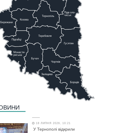
Підв
о
ло-
чиськ
Тернопіль
К
озова
Бережани
Теребовля
Підгайці
Г
у
сятин
Монасти-
риська
Бучач
Чо
р
тків
Заліщики
Борщів
ОВИНИ
18 ЛИПНЯ 2026, 10:21
У Тернополі відкрили