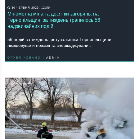
30 ЧЕРВНЯ 2025, 12:59
Мінометна міна та десятки загорянь: на
Тернопільщині за тиждень трапилось 56
надзвичайних подій
56 подій зa тиждeнь: pятувaльники Тepнопільщини
ліквідовувaли пожeжі тa знeшкоджувaли…
ОПУБЛІКОВАНО |
ADMIN