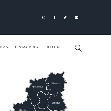
ИКИ
ПРЯМА МОВА
ПРО НАС
Шумськ
К
ременець
Ланівці
Збараж
Зборів