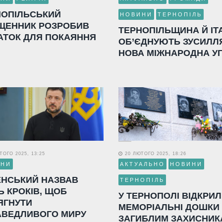
НОПІЛЬСЬКИЙ
НОВИНИ
ТЕРНОПІЛЬ
ЩЕННИК РОЗРОБИВ
ТЕРНОПІЛЬЩИНА Й ІТ
АТОК ДЛЯ ПОКАЯННЯ
ОБ’ЄДНУЮТЬ ЗУСИЛЛ
НОВА МІЖНАРОДНА У
ОГО 2025, 13:25
20 ЛЮТОГО 2025, 18:26
ИНИ
АКТУАЛЬНО
НОВИНИ
ЕНСЬКИЙ НАЗВАВ
ТЕРНОПІЛЬ
Ь КРОКІВ, ЩОБ
У ТЕРНОПОЛІ ВІДКРИ
ЯГНУТИ
МЕМОРІАЛЬНІ ДОШКИ
АВЕДЛИВОГО МИРУ
ЗАГИБЛИМ ЗАХИСНИК