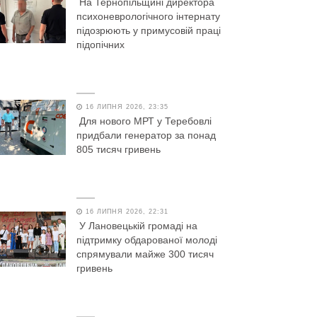
На Тернопільщині директора
психоневрологічного інтернату
підозрюють у примусовій праці
підопічних
16 ЛИПНЯ 2026, 23:35
Для нового МРТ у Теребовлі
придбали генератор за понад
805 тисяч гривень
16 ЛИПНЯ 2026, 22:31
У Лановецькій громаді на
підтримку обдарованої молоді
спрямували майже 300 тисяч
гривень