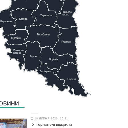
Підв
о
ло-
чиськ
Тернопіль
К
озова
Бережани
Теребовля
Підгайці
Г
у
сятин
Монасти-
риська
Бучач
Чо
р
тків
Заліщики
Борщів
ОВИНИ
18 ЛИПНЯ 2026, 10:21
У Тернополі відкрили