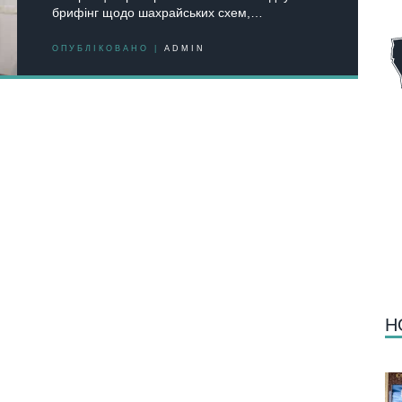
брифінг щодо шахрайських схем,…
ОПУБЛІКОВАНО |
ADMIN
Н