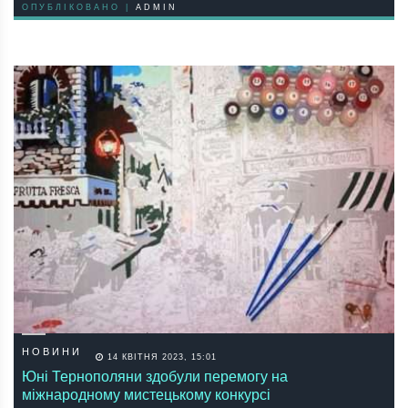
ОПУБЛІКОВАНО |
ADMIN
НОВИНИ
14 КВІТНЯ 2023, 15:01
Юні Тернополяни здобули перемогу на
міжнародному мистецькому конкурсі