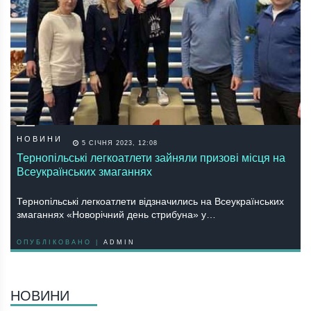
НОВИНИ
5 СІЧНЯ 2023, 12:08
Тернопільські легкоатлети зайняли призові місця на
Всеукраїнських змаганнях
Тернопільські легкоатлети відзначились на Всеукраїнських
змаганнях «Новорічний день стрибуна» у…
ОПУБЛІКОВАНО |
ADMIN
НОВИНИ