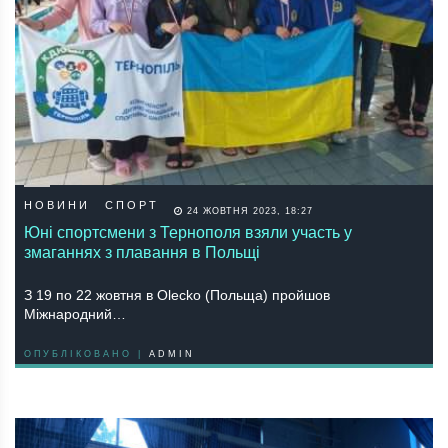
НОВИНИ
СПОРТ
24 ЖОВТНЯ 2023, 18:27
Юні спортсмени з Тернополя взяли участь у
змаганнях з плавання в Польщі
З 19 по 22 жовтня в Olecko (Польща) пройшов
Міжнародний…
ОПУБЛІКОВАНО |
ADMIN