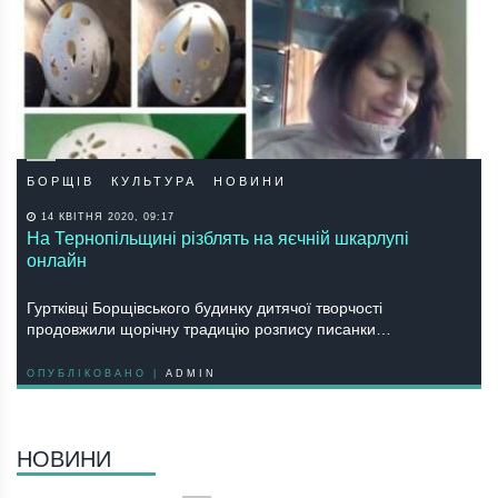
БОРЩІВ
КУЛЬТУРА
НОВИНИ
14 КВІТНЯ 2020, 09:17
На Тернопільщині різблять на яєчній шкарлупі
онлайн
Гуртківці Борщівського будинку дитячої творчості
продовжили щорічну традицію розпису писанки…
ОПУБЛІКОВАНО |
ADMIN
НОВИНИ