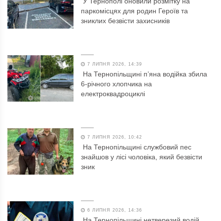
У Тернополі оновили розмітку на
паркомісцях для родин Героїв та
зниклих безвісти захисників
7 ЛИПНЯ 2026, 14:39
На Тернопільщині п’яна водійка збила
6-річного хлопчика на
електроквадроциклі
7 ЛИПНЯ 2026, 10:42
На Тернопільщині службовий пес
знайшов у лісі чоловіка, який безвісти
зник
6 ЛИПНЯ 2026, 14:36
На Тернопільщині нетверезий водій