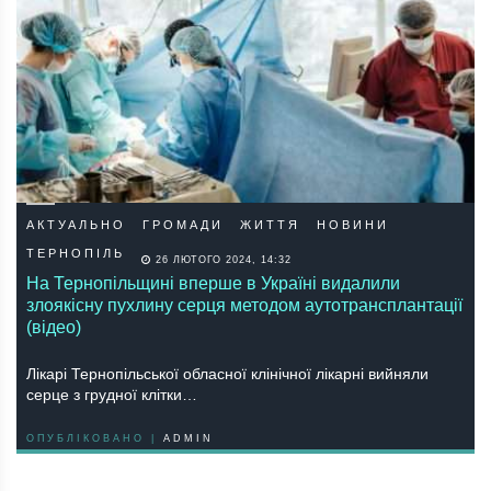
АКТУАЛЬНО
ГРОМАДИ
ЖИТТЯ
НОВИНИ
ТЕРНОПІЛЬ
26 ЛЮТОГО 2024, 14:32
На Тернопільщині вперше в Україні видалили
злоякісну пухлину серця методом аутотрансплантації
(відео)
Лікарі Тернопільської обласної клінічної лікарні вийняли
серце з грудної клітки…
ОПУБЛІКОВАНО |
ADMIN