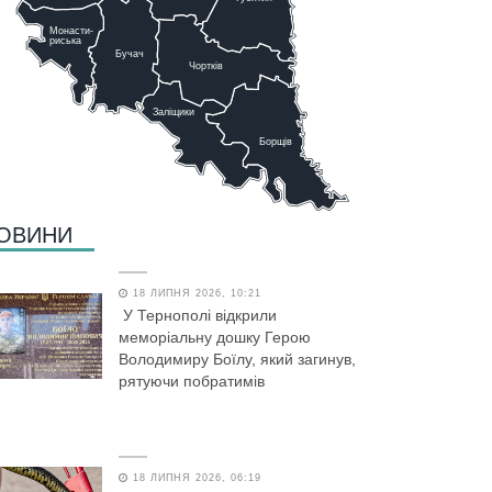
Монасти-
риська
Бучач
Чо
р
тків
Заліщики
Борщів
ОВИНИ
18 ЛИПНЯ 2026, 10:21
У Тернополі відкрили
меморіальну дошку Герою
Володимиру Боїлу, який загинув,
рятуючи побратимів
18 ЛИПНЯ 2026, 06:19