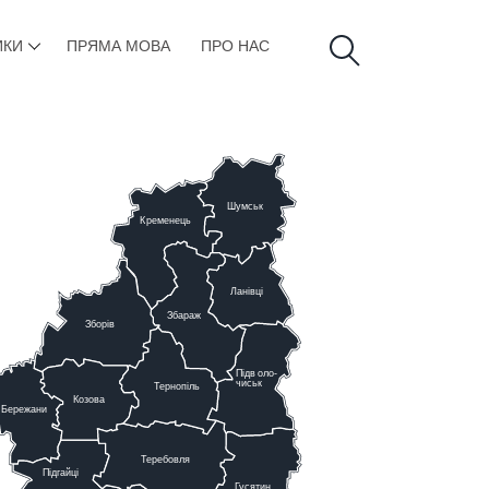
ИКИ
ПРЯМА МОВА
ПРО НАС
Шумськ
К
ременець
Ланівці
Збараж
Зборів
Підв
о
ло-
чиськ
Тернопіль
К
озова
Бережани
Теребовля
Підгайці
Г
у
сятин