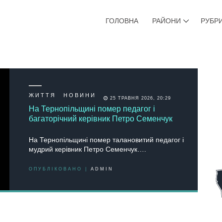
ГОЛОВНА
РАЙОНИ
РУБР
ЖИТТЯ
НОВИНИ
25 ТРАВНЯ 2026, 20:29
На Тернопільщині помер педагог і
багаторічний керівник Петро Семенчук
На Тернопільщині помер талановитий педагог і
мудрий керівник Петро Семенчук….
ОПУБЛІКОВАНО |
ADMIN