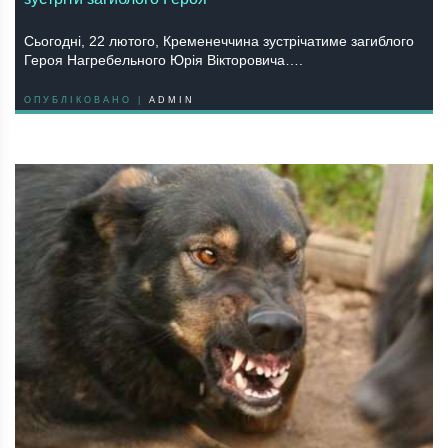
Сьогодні, 22 лютого, Крeмeнeччинa зустрiчaтимe зaгиблого
Героя Нaгрeбeльного Юрiя Вiкторовичa….
ОПУБЛІКОВАНО |
ADMIN