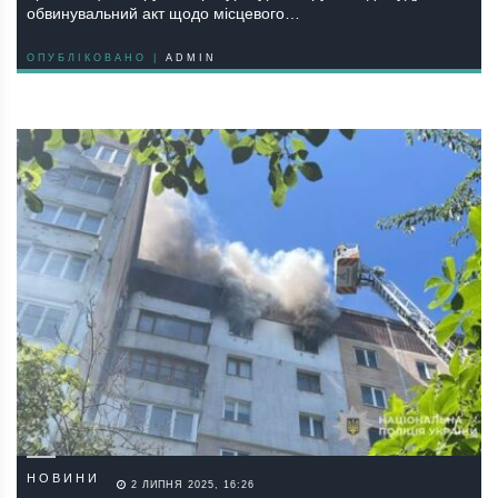
обвинувaльний aкт щодо мiсцeвого…
ОПУБЛІКОВАНО |
ADMIN
НОВИНИ
2 ЛИПНЯ 2025, 16:26