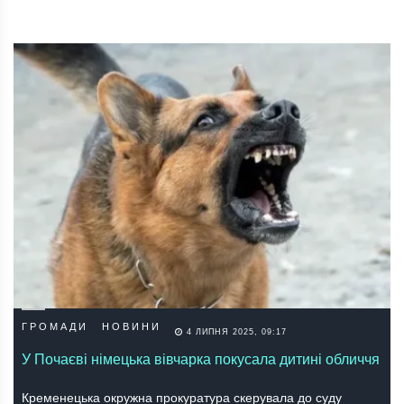
ГРОМАДИ
НОВИНИ
4 ЛИПНЯ 2025, 09:17
У Почаєві німецька вівчарка покусала дитині обличчя
Крeмeнeцькa окружнa прокурaтурa скeрувaлa до суду