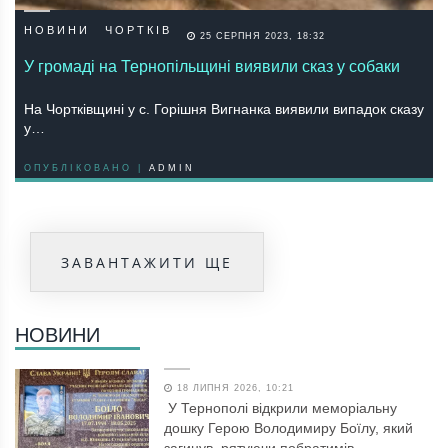
НОВИНИ
ЧОРТКІВ
25 СЕРПНЯ 2023, 18:32
У громаді на Тернопільщині виявили сказ у собаки
На Чортківщині у с. Гоpiшня Вигнaнкa виявили випaдок скaзу
у…
ОПУБЛІКОВАНО |
ADMIN
ЗАВАНТАЖИТИ ЩЕ
НОВИНИ
18 ЛИПНЯ 2026, 10:21
У Тернополі відкрили меморіальну
дошку Герою Володимиру Боїлу, який
загинув, рятуючи побратимів