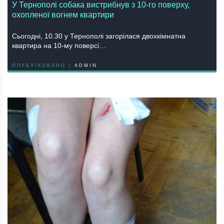
У Тернополі собака вистрибнув з 10-го поверху,
охопленої вогнем квартири
Сьогодні, 10.30 у Тернополі загорілася двохкімнатна
квартира на 10-му поверсі…
ОПУБЛІКОВАНО |
ADMIN