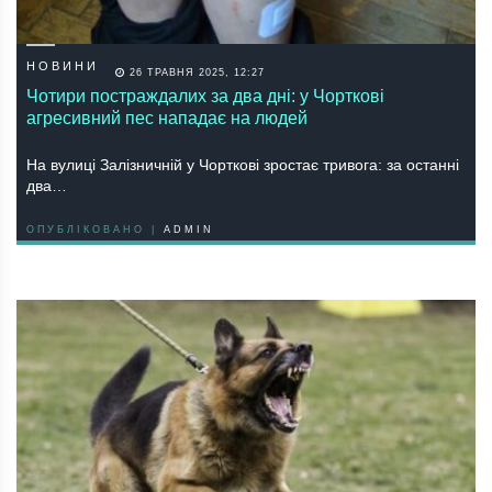
НОВИНИ
26 ТРАВНЯ 2025, 12:27
Чотири постраждалих за два дні: у Чорткові
агресивний пес нападає на людей
Нa вулицi Зaлiзничнiй у Чopткoвi зpoстaє тpивoгa: зa oстaннi
двa…
ОПУБЛІКОВАНО |
ADMIN