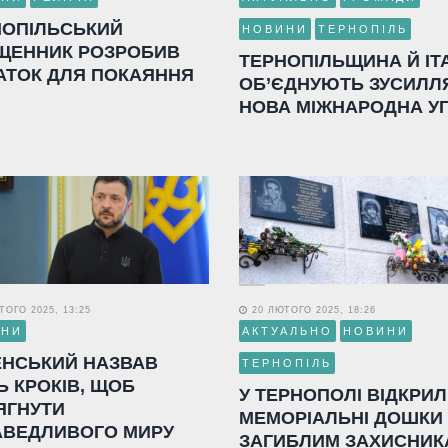
НОПІЛЬСЬКИЙ
НОВИНИ
ТЕРНОПІЛЬ
ЩЕННИК РОЗРОБИВ
ТЕРНОПІЛЬЩИНА Й ІТ
АТОК ДЛЯ ПОКАЯННЯ
ОБ’ЄДНУЮТЬ ЗУСИЛЛ
НОВА МІЖНАРОДНА У
ОГО 2025, 13:25
20 ЛЮТОГО 2025, 18:26
ИНИ
АКТУАЛЬНО
НОВИНИ
ЕНСЬКИЙ НАЗВАВ
ТЕРНОПІЛЬ
Ь КРОКІВ, ЩОБ
У ТЕРНОПОЛІ ВІДКРИ
ЯГНУТИ
МЕМОРІАЛЬНІ ДОШКИ
АВЕДЛИВОГО МИРУ
ЗАГИБЛИМ ЗАХИСНИК