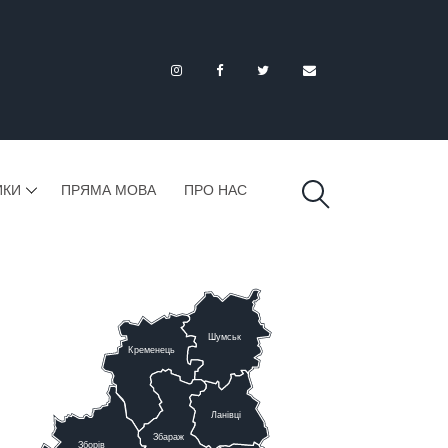
ИКИ
ПРЯМА МОВА
ПРО НАС
Шумськ
К
ременець
Ланівці
Збараж
Зборів