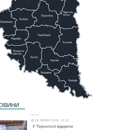
Підв
о
ло-
чиськ
Тернопіль
К
озова
Бережани
Теребовля
Підгайці
Г
у
сятин
Монасти-
риська
Бучач
Чо
р
тків
Заліщики
Борщів
ОВИНИ
18 ЛИПНЯ 2026, 10:21
У Тернополі відкрили