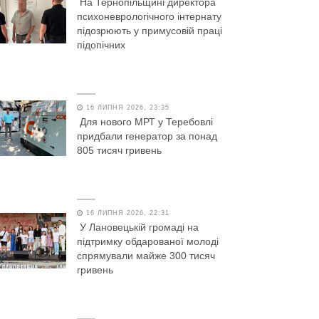
На Тернопільщині директора
психоневрологічного інтернату
підозрюють у примусовій праці
підопічних
16 ЛИПНЯ 2026, 23:35
Для нового МРТ у Теребовлі
придбали генератор за понад
805 тисяч гривень
16 ЛИПНЯ 2026, 22:31
У Лановецькій громаді на
підтримку обдарованої молоді
спрямували майже 300 тисяч
гривень