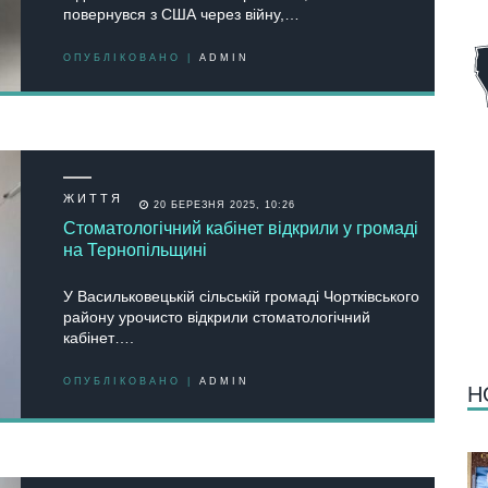
повернувся з США через війну,…
ОПУБЛІКОВАНО |
ADMIN
ЖИТТЯ
20 БЕРЕЗНЯ 2025, 10:26
Стоматологічний кабінет відкрили у громаді
на Тернопільщині
У Васильковецькій сільській громаді Чортківського
району урочисто відкрили стоматологічний
кабінет….
ОПУБЛІКОВАНО |
ADMIN
Н