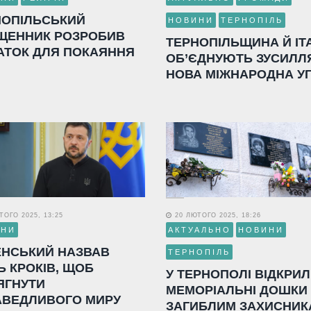
НОПІЛЬСЬКИЙ
НОВИНИ
ТЕРНОПІЛЬ
ЩЕННИК РОЗРОБИВ
ТЕРНОПІЛЬЩИНА Й ІТ
АТОК ДЛЯ ПОКАЯННЯ
ОБ’ЄДНУЮТЬ ЗУСИЛЛ
НОВА МІЖНАРОДНА У
ОГО 2025, 13:25
20 ЛЮТОГО 2025, 18:26
ИНИ
АКТУАЛЬНО
НОВИНИ
ЕНСЬКИЙ НАЗВАВ
ТЕРНОПІЛЬ
Ь КРОКІВ, ЩОБ
У ТЕРНОПОЛІ ВІДКРИ
ЯГНУТИ
МЕМОРІАЛЬНІ ДОШКИ
АВЕДЛИВОГО МИРУ
ЗАГИБЛИМ ЗАХИСНИК