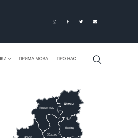
ИКИ
ПРЯМА МОВА
ПРО НАС
Шумськ
К
ременець
Ланівці
Збараж
Зборів