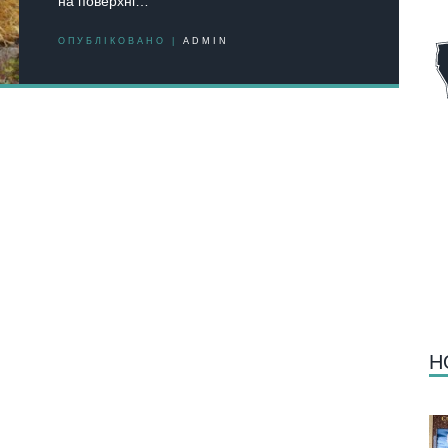
на поверхні…
ОПУБЛІКОВАНО |
ADMIN
Н