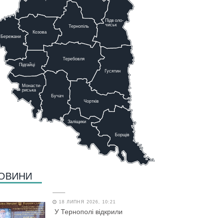
Підв
о
ло-
чиськ
Тернопіль
К
озова
Бережани
Теребовля
Підгайці
Г
у
сятин
Монасти-
риська
Бучач
Чо
р
тків
Заліщики
Борщів
ОВИНИ
18 ЛИПНЯ 2026, 10:21
У Тернополі відкрили