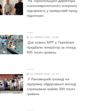
На Тернопільщині директора
психоневрологічного інтернату
підозрюють у примусовій праці
підопічних
16 ЛИПНЯ 2026, 23:35
Для нового МРТ у Теребовлі
придбали генератор за понад
805 тисяч гривень
16 ЛИПНЯ 2026, 22:31
У Лановецькій громаді на
підтримку обдарованої молоді
спрямували майже 300 тисяч
гривень