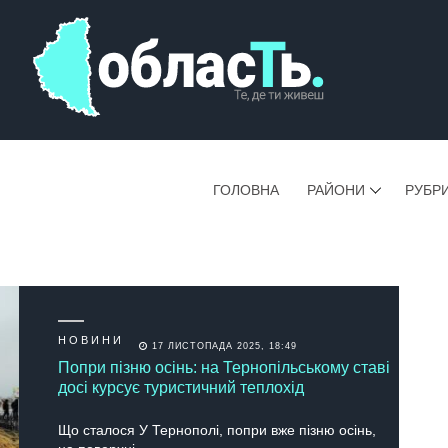
ГОЛОВНА
РАЙОНИ
РУБР
НОВИНИ
17 ЛИСТОПАДА 2025, 18:49
Попри пізню осінь: на Тернопільському ставі
досі курсує туристичний теплохід
Що сталося У Тернополі, попри вже пізню осінь,