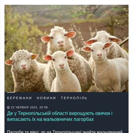
БЕРЕЖАНИ
НОВИНИ
ТЕРНОПІЛЬ
23 ЧЕРВНЯ 2023, 20:58
Де у Тернопільській області вирощують овечок і
випасають їх на мальовничих пагорбах
Пагорби та вівці: де на Тернопільщині знайти мальовничий