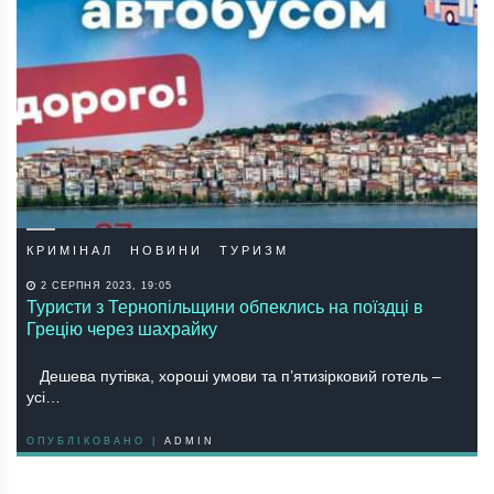
КРИМІНАЛ
НОВИНИ
ТУРИЗМ
2 СЕРПНЯ 2023, 19:05
Туристи з Тернопільщини обпеклись на поїздці в
Грецію через шахрайку
Дешева путівка, хороші умови та п’ятизірковий готель –
усі…
ОПУБЛІКОВАНО |
ADMIN