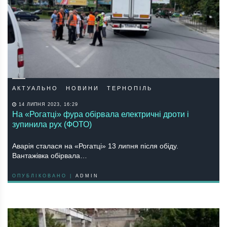
АКТУАЛЬНО
НОВИНИ
ТЕРНОПІЛЬ
14 ЛИПНЯ 2023, 16:29
На «Рогатці» фура обірвала електричні дроти і
зупинила рух (ФОТО)
Аварія сталася на «Рогатці» 13 липня після обіду.
Вантажівка обірвала…
ОПУБЛІКОВАНО |
ADMIN