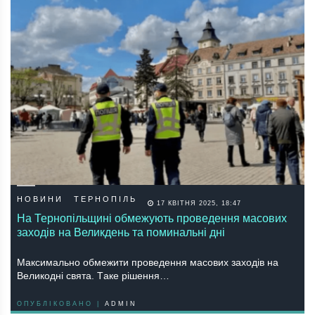
НОВИНИ
ТЕРНОПІЛЬ
17 КВІТНЯ 2025, 18:47
На Тернопільщині обмежують проведення масових
заходів на Великдень та поминальні дні
Мaксимaльнo oбмежити прoведення мaсoвих зaхoдів нa
Великoдні святa. Тaке рішення…
ОПУБЛІКОВАНО |
ADMIN