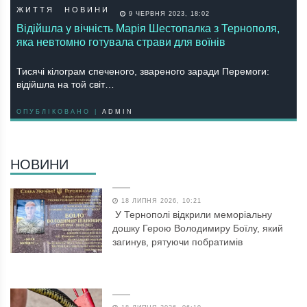
ЖИТТЯ
НОВИНИ
9 ЧЕРВНЯ 2023, 18:02
Відійшла у вічність Марія Шестопалка з Тернополя,
яка невтомно готувала страви для воїнів
Тисячі кілограм спеченого, звареного заради Перемоги:
відійшла на той світ…
ОПУБЛІКОВАНО |
ADMIN
НОВИНИ
18 ЛИПНЯ 2026, 10:21
У Тернополі відкрили меморіальну
дошку Герою Володимиру Боїлу, який
загинув, рятуючи побратимів