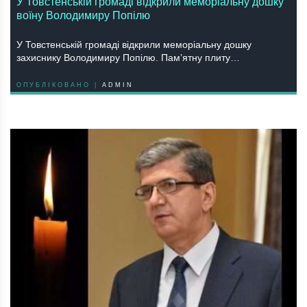
У Товстенській громаді відкрили меморіальну дошку
воїну Володимиру Попілю
У Товстенській громаді відкрили меморіальну дошку
захиснику Володимиру Попілю. Пам’ятну плиту…
ОПУБЛІКОВАНО |
ADMIN