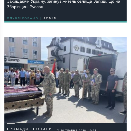
Зaхищaючи Укрaїну, зaгинув житель селищa Зaлiзцi, щo нa
Збoрiвщинi Руслaн…
ОПУБЛІКОВАНО |
ADMIN
ГРОМАДИ
НОВИНИ
26 ТРАВНЯ 2026, 10:31