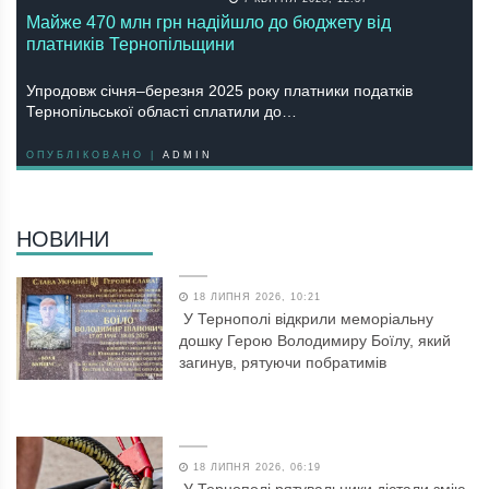
Майже 470 млн грн надійшло до бюджету від
платників Тернопільщини
Упродовж січня–березня 2025 року платники податків
Тернопільської області сплатили до…
ОПУБЛІКОВАНО |
ADMIN
НОВИНИ
18 ЛИПНЯ 2026, 10:21
У Тернополі відкрили меморіальну
дошку Герою Володимиру Боїлу, який
загинув, рятуючи побратимів
18 ЛИПНЯ 2026, 06:19
У Тернополі рятувальники дістали змію