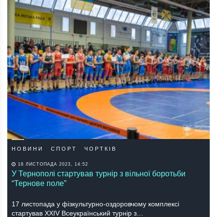
НОВИНИ
СПОРТ
ЧОРТКІВ
18 ЛИСТОПАДА 2023, 14:52
У Тернополі стартував турнір з вільної боротьби
“Тернове поле”
17 листопада у фізкультурно-оздоровчому комплексі
стартував ХХІV Всеукраїнський турнір з…