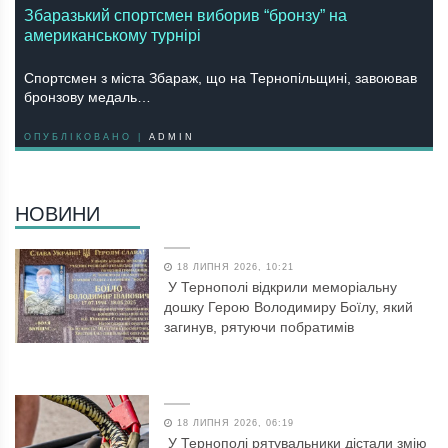
Збаразький спортсмен виборив “бронзу” на
американському турнірі
Спортсмен з міста Збараж, що на Тернопільщині, завоював
бронзову медаль…
ОПУБЛІКОВАНО |
ADMIN
НОВИНИ
18 ЛИПНЯ 2026, 10:21
У Тернополі відкрили меморіальну
дошку Герою Володимиру Боїлу, який
загинув, рятуючи побратимів
18 ЛИПНЯ 2026, 06:19
У Тернополі рятувальники дістали змію