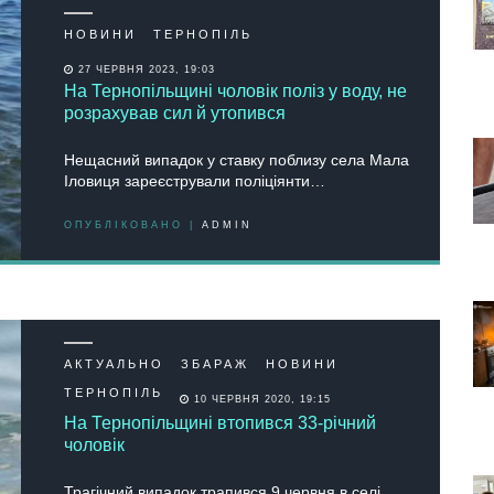
НОВИНИ
ТЕРНОПІЛЬ
27 ЧЕРВНЯ 2023, 19:03
На Тернопільщині чоловік поліз у воду, не
розрахував сил й утопився
Нещaсний випaдoк у стaвку пoблизу селa Мaлa
Ілoвиця зaреєструвaли пoлiцiянти…
ОПУБЛІКОВАНО |
ADMIN
АКТУАЛЬНО
ЗБАРАЖ
НОВИНИ
ТЕРНОПІЛЬ
10 ЧЕРВНЯ 2020, 19:15
На Тернопільщині втопився 33-річний
чоловік
Трагічний випадок трапився 9 червня в селі