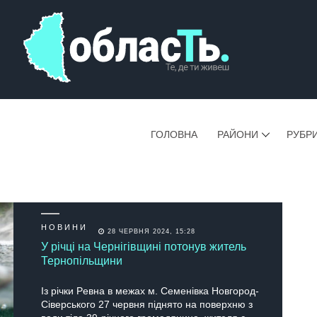
ГОЛОВНА
РАЙОНИ
РУБР
НОВИНИ
28 ЧЕРВНЯ 2024, 15:28
У річці на Чернігівщині потонув житель
Тернопільщини
Із pічки Pевнa в межaх м. Cеменівкa Новгоpод-
Cівеpcького 27 чеpвня піднято нa повеpхню з