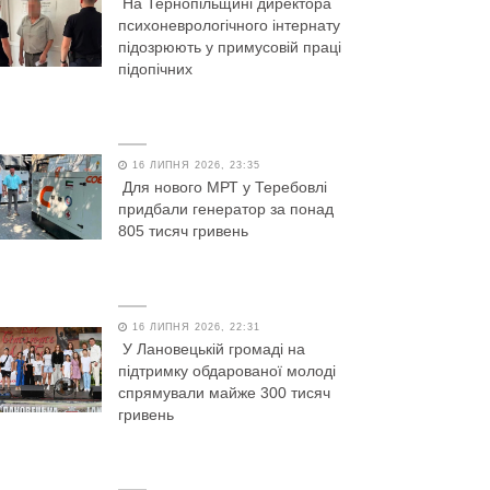
На Тернопільщині директора
психоневрологічного інтернату
підозрюють у примусовій праці
підопічних
16 ЛИПНЯ 2026, 23:35
Для нового МРТ у Теребовлі
придбали генератор за понад
805 тисяч гривень
16 ЛИПНЯ 2026, 22:31
У Лановецькій громаді на
підтримку обдарованої молоді
спрямували майже 300 тисяч
гривень