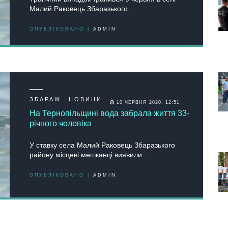
Малий Раковець Збаразького…
ОПУБЛІКОВАНО |
ADMIN
ЗБАРАЖ
НОВИНИ
10 ЧЕРВНЯ 2020, 12:51
На Тернопільщині вода забрала життя 33-
річного чоловіка
У ставку села Малий Раковець Збаразького
району місцеві мешканці виявили…
ОПУБЛІКОВАНО |
ADMIN