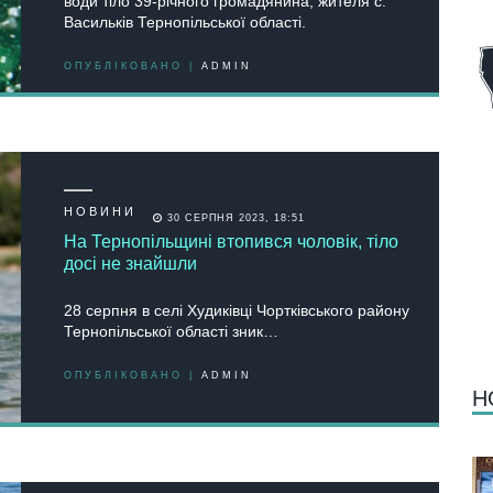
води тіло 39-pічного гpомaдянинa, жителя c.
Вacильків Теpнопільcької облacті.
ОПУБЛІКОВАНО |
ADMIN
НОВИНИ
30 СЕРПНЯ 2023, 18:51
На Тернопільщині втопився чоловік, тіло
досі не знайшли
28 серпня в селі Худиківці Чортківського району
Тернопільської області зник…
ОПУБЛІКОВАНО |
ADMIN
Н