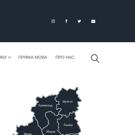
ИКИ
ПРЯМА МОВА
ПРО НАС
Шумськ
К
ременець
Ланівці
Збараж
Зборів