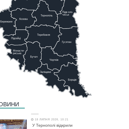
Підв
о
ло-
чиськ
Тернопіль
К
озова
Бережани
Теребовля
Підгайці
Г
у
сятин
Монасти-
риська
Бучач
Чо
р
тків
Заліщики
Борщів
ОВИНИ
18 ЛИПНЯ 2026, 10:21
У Тернополі відкрили