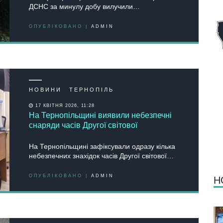
ДСНС за минулу добу вилучили…
ОПУБЛІКОВАНО |
ADMIN
НОВИНИ
ТЕРНОПІЛЬ
17 КВІТНЯ 2026, 11:28
На Тернопільщині виявили небезпечні
снаряди часів Другої світової
На Тернопільщині зафіксували одразу кілька
небезпечних знахідок часів Другої світової…
ОПУБЛІКОВАНО |
ADMIN
Н