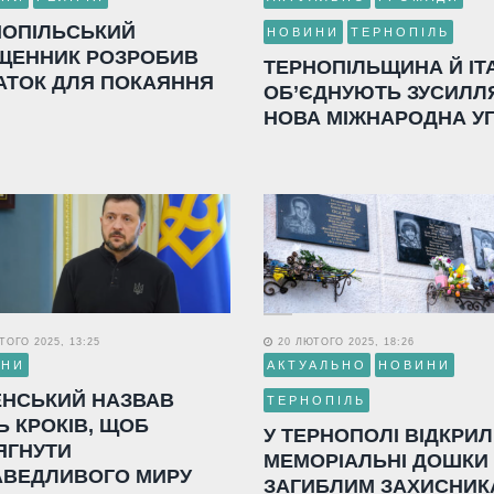
НОПІЛЬСЬКИЙ
НОВИНИ
ТЕРНОПІЛЬ
ЩЕННИК РОЗРОБИВ
ТЕРНОПІЛЬЩИНА Й ІТ
АТОК ДЛЯ ПОКАЯННЯ
ОБ’ЄДНУЮТЬ ЗУСИЛЛ
НОВА МІЖНАРОДНА У
ОГО 2025, 13:25
20 ЛЮТОГО 2025, 18:26
ИНИ
АКТУАЛЬНО
НОВИНИ
ЕНСЬКИЙ НАЗВАВ
ТЕРНОПІЛЬ
Ь КРОКІВ, ЩОБ
У ТЕРНОПОЛІ ВІДКРИ
ЯГНУТИ
МЕМОРІАЛЬНІ ДОШКИ
АВЕДЛИВОГО МИРУ
ЗАГИБЛИМ ЗАХИСНИК