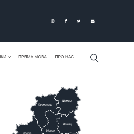
ИКИ
ПРЯМА МОВА
ПРО НАС
Шумськ
К
ременець
Ланівці
Збараж
Зборів