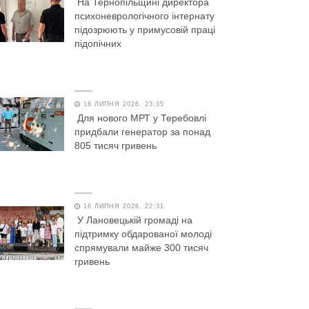
На Тернопільщині директора
психоневрологічного інтернату
підозрюють у примусовій праці
підопічних
16 ЛИПНЯ 2026, 23:35
Для нового МРТ у Теребовлі
придбали генератор за понад
805 тисяч гривень
16 ЛИПНЯ 2026, 22:31
У Лановецькій громаді на
підтримку обдарованої молоді
спрямували майже 300 тисяч
гривень