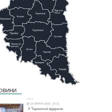
Підв
о
ло-
чиськ
Тернопіль
К
озова
Бережани
Теребовля
Підгайці
Г
у
сятин
Монасти-
риська
Бучач
Чо
р
тків
Заліщики
Борщів
ОВИНИ
18 ЛИПНЯ 2026, 10:21
У Тернополі відкрили