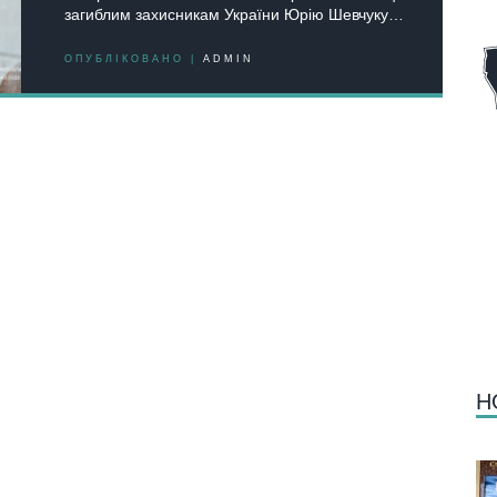
загиблим захисникам України Юрію Шевчуку…
ОПУБЛІКОВАНО |
ADMIN
Н