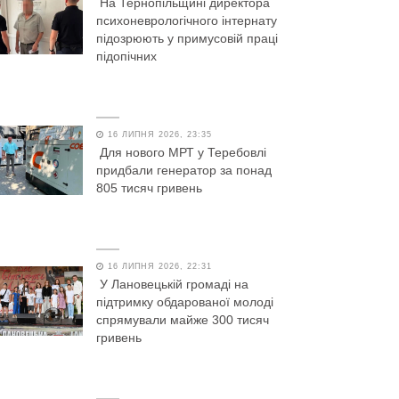
На Тернопільщині директора
психоневрологічного інтернату
підозрюють у примусовій праці
підопічних
16 ЛИПНЯ 2026, 23:35
Для нового МРТ у Теребовлі
придбали генератор за понад
805 тисяч гривень
16 ЛИПНЯ 2026, 22:31
У Лановецькій громаді на
підтримку обдарованої молоді
спрямували майже 300 тисяч
гривень