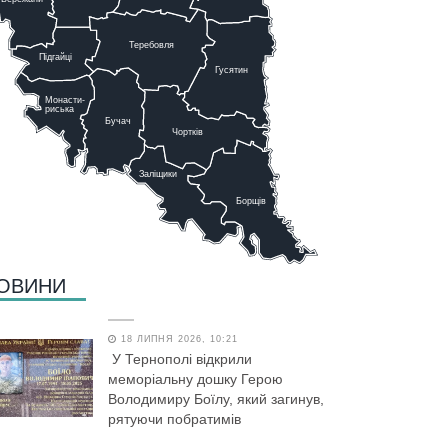
Теребовля
Підгайці
Г
у
сятин
Монасти-
риська
Бучач
Чо
р
тків
Заліщики
Борщів
ОВИНИ
18 ЛИПНЯ 2026, 10:21
У Тернополі відкрили
меморіальну дошку Герою
Володимиру Боїлу, який загинув,
рятуючи побратимів