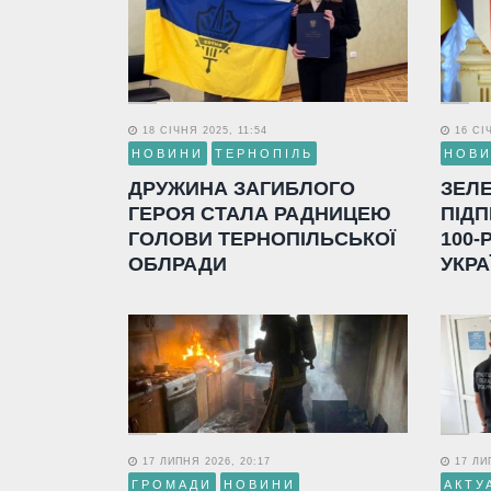
18 СІЧНЯ 2025, 11:54
16 СІЧ
НОВИНИ
ТЕРНОПІЛЬ
НОВ
ДРУЖИНА ЗАГИБЛОГО
ЗЕЛ
ГЕРОЯ СТАЛА РАДНИЦЕЮ
ПІДП
ГОЛОВИ ТЕРНОПІЛЬСЬКОЇ
100-
ОБЛРАДИ
УКРА
17 ЛИПНЯ 2026, 20:17
17 ЛИП
ГРОМАДИ
НОВИНИ
АКТУ