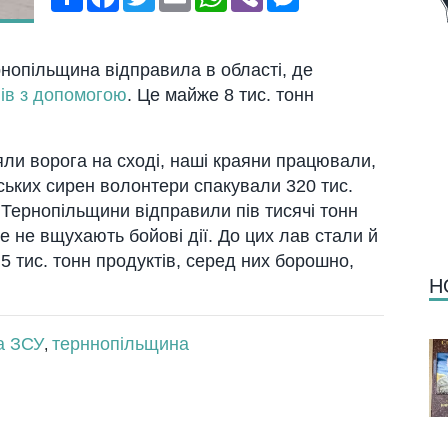
нопільщина відправила в області, де
нів з допомогою
. Це майже 8 тис. тонн
яли ворога на сході, наші краяни працювали,
ських сирен волонтери спакували 320 тис.
 Тернопільщини відправили пів тисячі тонн
де не вщухають бойові дії. До цих лав стали й
5 тис. тонн продуктів, серед них борошно,
Н
а ЗСУ
терннопільщина
,