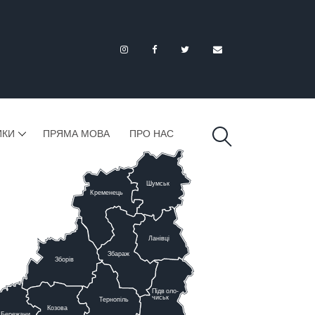
ИКИ
ПРЯМА МОВА
ПРО НАС
Шумськ
К
ременець
Ланівці
Збараж
Зборів
Підв
о
ло-
чиськ
Тернопіль
К
озова
Бережани