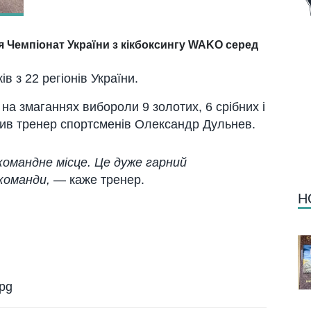
ся Чемпіонат України з кікбоксингу WAKO серед
в з 22 регіонів України.
 на змаганнях вибороли 9 золотих, 6 срібних і
мив тренер спортсменів Олександр Дульнев.
омандне місце.
Це дуже гарний
команди,
— каже тренер.
Н