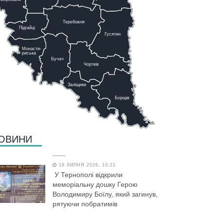
Теребовля
Підгайці
Г
у
сятин
Монасти-
риська
Бучач
Чо
р
тків
Заліщики
Борщів
ОВИНИ
18 ЛИПНЯ 2026, 10:21
У Тернополі відкрили
меморіальну дошку Герою
Володимиру Боїлу, який загинув,
рятуючи побратимів