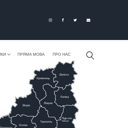
ИКИ
ПРЯМА МОВА
ПРО НАС
Шумськ
К
ременець
Ланівці
Збараж
Зборів
Підв
о
ло-
чиськ
Тернопіль
К
озова
Бережани