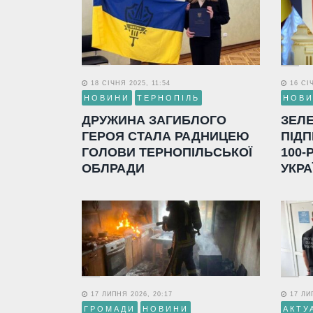
18 СІЧНЯ 2025, 11:54
16 СІЧ
НОВИНИ
ТЕРНОПІЛЬ
НОВ
ДРУЖИНА ЗАГИБЛОГО
ЗЕЛ
ГЕРОЯ СТАЛА РАДНИЦЕЮ
ПІДП
ГОЛОВИ ТЕРНОПІЛЬСЬКОЇ
100-
ОБЛРАДИ
УКРА
17 ЛИПНЯ 2026, 20:17
17 ЛИП
ГРОМАДИ
НОВИНИ
АКТУ