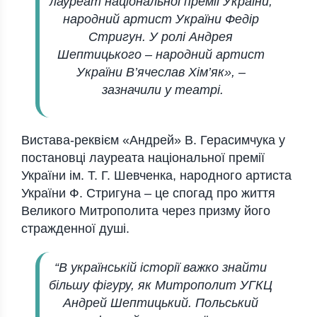
лауреат національної премії України,
народний артист України Федір
Стригун. У ролі Андрея
Шептицького – народний артист
України В’ячеслав Хім’як», –
зазначили у театрі.
Вистава-реквієм «Андрей» В. Герасимчука у
постановці лауреата національної премії
України ім. Т. Г. Шевченка, народного артиста
України Ф. Стригуна – це спогад про життя
Великого Митрополита через призму його
стражденної душі.
“В українській історії важко знайти
більшу фігуру, як Митрополит УГКЦ
Андрей Шептицький. Польський