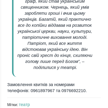
граф, який став українським
священником. Чернець, який умів
заробляти гроші і вчив цьому
українців. Багатій, який практично
все до копійки віддавав на розвиток
української церкви, науки, культури,
патріотичне виховання молоді.
Патріот, який все життя
відстоював українську ідею. Він
проніс свій хрест до кінця, схиляючи
голову лише перед Богом”, –
поділилися у театрі.
Замовлення квитків за номерами
телефонів: 0961897967 та 0976692210.
театр
Мітки: