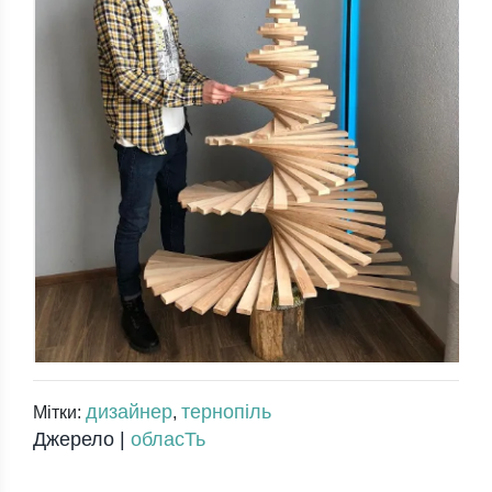
дизайнер
тернопіль
Мітки:
,
Джерело |
обласТь