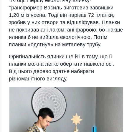
тіктоці. Першу екологічну ялинку-
трансформер Василь виготовив заввишки
1,20 м із ясена. Тоді він нарізав 72 планки,
зробив у них отвори та відшліфував. Планки
не покривав ані лаком, ані фарбою, бо інакше
ялинка б не вийшла екологічною. Потім
планки «одягнув» на металеву трубу.
Оригінальність ялинки ще й і в тому, що її
планки можна легко обертати навколо осі.
Від цього дерево здатне набирати
різноманітного вигляду.