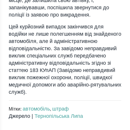
місце, де залишила свою автівку, і,
запанікувавши, поспішила звернутися до
поліції із заявою про викрадення.
Цей курйозний випадок закінчився для
водійки не лише полегшенням від знайденого
автомобіля, але й адміністративною
відповідальністю. За завідомо неправдивий
виклик спеціальних служб передбачено
адміністративну відповідальність згідно зі
статтею 183 КУпАП (Завідомо неправдивий
виклик пожежної охорони, поліції, швидкої
медичної допомоги або аварійно-рятувальних
служб).
автомобіль
штраф
Мітки:
,
Джерело |
Тернопільська Липа