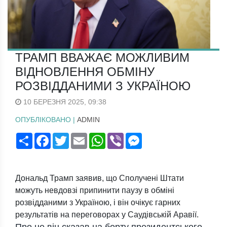
ТРАМП ВВАЖАЄ МОЖЛИВИМ
ВІДНОВЛЕННЯ ОБМІНУ
РОЗВІДДАНИМИ З УКРАЇНОЮ
10 БЕРЕЗНЯ 2025, 09:38
ОПУБЛІКОВАНО |
ADMIN
Поширити
Facebook
Twitter
Email
WhatsApp
Viber
Messenger
Дональд Трамп заявив, що Сполучені Штати
можуть невдовзі припинити паузу в обміні
розвідданими з Україною, і він очікує гарних
результатів на переговорах у Саудівській Аравії.