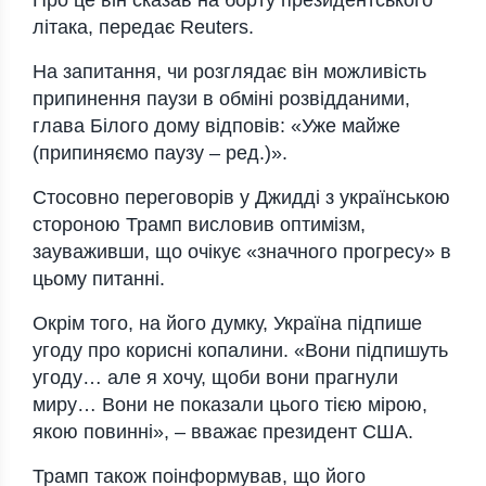
Про це він сказав на борту президентського
літака, передає Reuters.
На запитання, чи розглядає він можливість
припинення паузи в обміні розвідданими,
глава Білого дому відповів: «Уже майже
(припиняємо паузу – ред.)».
Стосовно переговорів у Джидді з українською
стороною Трамп висловив оптимізм,
зауваживши, що очікує «значного прогресу» в
цьому питанні.
Окрім того, на його думку, Україна підпише
угоду про корисні копалини. «Вони підпишуть
угоду… але я хочу, щоби вони прагнули
миру… Вони не показали цього тією мірою,
якою повинні», – вважає президент США.
Трамп також поінформував, що його