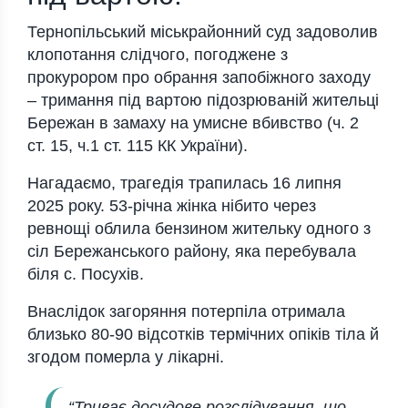
Тернопільський міськрайонний суд задоволив
клопотання слідчого, погоджене з
прокурором про обрання запобіжного заходу
– тримання під вартою підозрюваній жительці
Бережан в замаху на умисне вбивство (ч. 2
ст. 15, ч.1 ст. 115 КК України).
Нагадаємо, трагедія трапилась 16 липня
2025 року. 53-річна жінка нібито через
ревнощі облила бензином жительку одного з
сіл Бережанського району, яка перебувала
біля с. Посухів.
Внаслідок загоряння потерпіла отримала
близько 80-90 відсотків термічних опіків тіла й
згодом померла у лікарні.
“Триває досудове розслідування, що