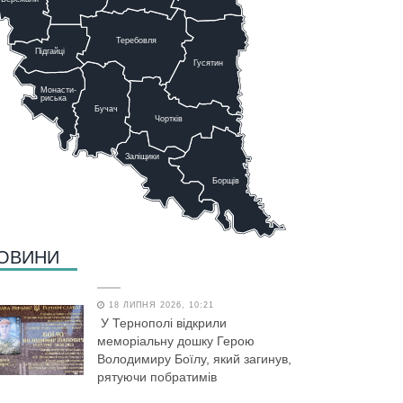
Теребовля
Підгайці
Г
у
сятин
Монасти-
риська
Бучач
Чо
р
тків
Заліщики
Борщів
ОВИНИ
18 ЛИПНЯ 2026, 10:21
У Тернополі відкрили
меморіальну дошку Герою
Володимиру Боїлу, який загинув,
рятуючи побратимів