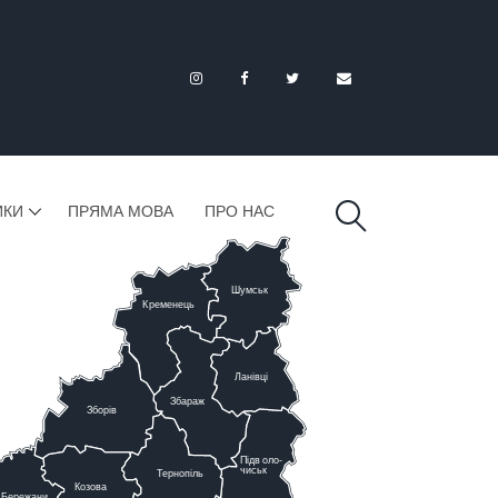
ИКИ
ПРЯМА МОВА
ПРО НАС
Шумськ
К
ременець
Ланівці
Збараж
Зборів
Підв
о
ло-
чиськ
Тернопіль
К
озова
Бережани