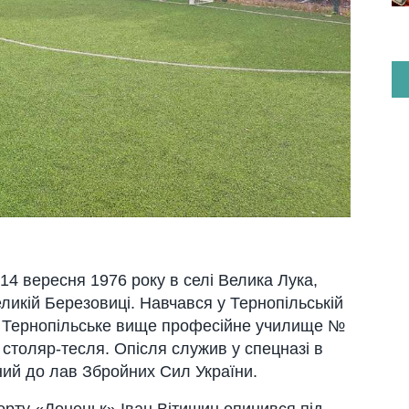
4 вересня 1976 року в селі Велика Лука,
ликій Березовиці. Навчався у Тернопільській
ив Тернопільське вище професійне училище №
столяр-тесля. Опісля служив у спецназі в
аний до лав Збройних Сил України.