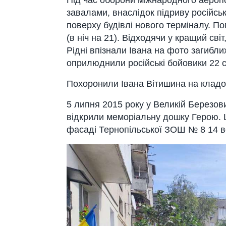
Під час оборони міжнародного аероп
завалами, внаслідок підриву російс
поверху будівлі нового терміналу. По
(в ніч на 21). Відходячи у кращий сві
Рідні впізнали Івана на фото загиблих
оприлюднили російські бойовики 22 с
Похоронили Івана Вітишина на кладов
5 липня 2015 року у Великій Березови
відкрили меморіальну дошку Герою. 
фасаді Тернопільської ЗОШ № 8 14 в