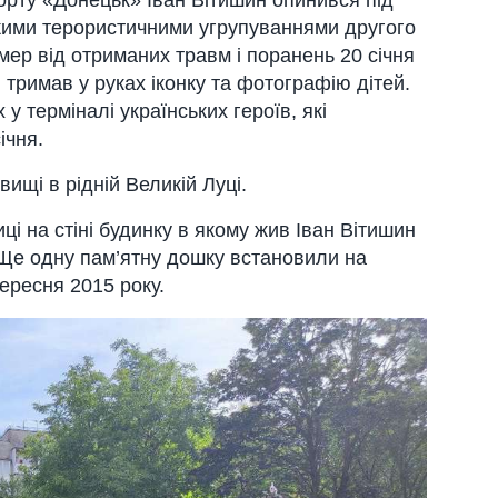
орту «Донецьк» Іван Вітишин опинився під
ькими терористичними угрупуваннями другого
мер від отриманих травм і поранень 20 січня
т, тримав у руках іконку та фотографію дітей.
 у терміналі українських героїв, які
ічня.
ищі в рідній Великій Луці.
ці на стіні будинку в якому жив Іван Вітишин
Ще одну пам’ятну дошку встановили на
ересня 2015 року.