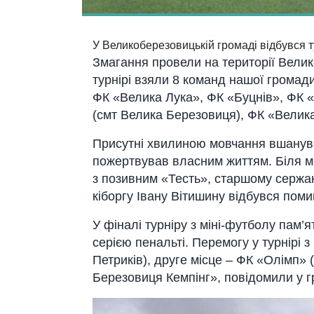
У Великоберезовицькій громаді відбувся ту
Змагання провели на території Велик
турнірі взяли 8 команд нашої громади
ФК «Велика Лука», ФК «Буцнів», ФК «О
(смт Велика Березовиця), ФК «Велик
Присутні хвилиною мовчання вшанува
пожертвував власним життям. Біля м
з позивним «Тесть», старшому сержан
кіборгу Івану Вітишину відбувся пом
У фіналі турніру з міні-футболу пам’
серією пенальті. Перемогу у турнірі 
Петриків), друге місце – ФК «Олімп» (
Березовиця Кемпінг», повідомили у г