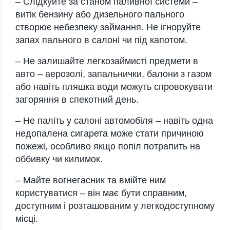
– Слідкуйте за станом паливної системи –
витік бензину або дизельного пального
створює небезпеку займання. Не ігноруйте
запах пального в салоні чи під капотом.
– Не залишайте легкозаймисті предмети в
авто – аерозолі, запальнички, балони з газом
або навіть пляшка води можуть спровокувати
загоряння в спекотний день.
– Не паліть у салоні автомобіля – навіть одна
недопалена сигарета може стати причиною
пожежі, особливо якщо попіл потрапить на
оббивку чи килимок.
– Майте вогнегасник та вмійте ним
користуватися – він має бути справним,
доступним і розташованим у легкодоступному
місці.