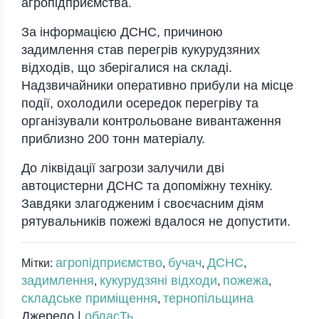
агропідприємства.
За інформацією ДСНС, причиною
задимлення став перегрів кукурудзяних
відходів, що зберігалися на складі.
Надзвичайники оперативно прибули на місце
події, охолодили осередок перегріву та
організували контрольоване вивантаження
приблизно 200 тонн матеріалу.
До ліквідації загрози залучили дві
автоцистерни ДСНС та допоміжну техніку.
Завдяки злагодженим і своєчасним діям
рятувальників пожежі вдалося не допустити.
агропідприємство
бучач
ДСНС
Мітки:
,
,
,
задимлення
кукурудзяні відходи
пожежа
,
,
,
складське приміщення
тернопільщина
,
Джерело |
обласТь