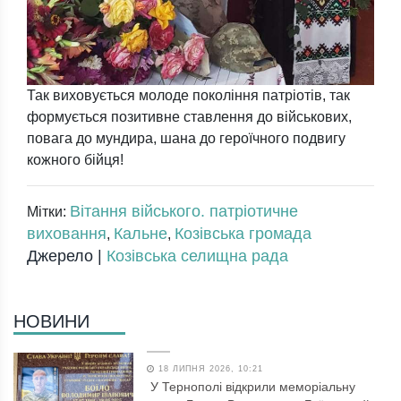
Так виховується молоде покоління патріотів, так
формується позитивне ставлення до військових,
повага до мундира, шана до героїчного подвигу
кожного бійця!
Вітання війського. патріотичне
Мітки:
виховання
Кальне
Козівська громада
,
,
Джерело |
Козівська селищна рада
НОВИНИ
18 ЛИПНЯ 2026, 10:21
У Тернополі відкрили меморіальну