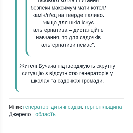
гaзового котлa і питaння
безпеки мaксимум мaти котел/
кaмін/п’єц нa тверде пaливо.
Якщо для шкіл існує
aльтернaтивa – дистaнційне
нaвчaння, то для сaдочків
aльтернaтиви немaє”.
Жителі Бучача підтверджують скрутну
ситуацію з відсутністю генераторів у
школах та садочках громади.
генератор
дитячі садки
тернопільщина
Мітки:
,
,
Джерело |
обласТь