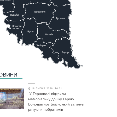
Теребовля
Підгайці
Г
у
сятин
Монасти-
риська
Бучач
Чо
р
тків
Заліщики
Борщів
ОВИНИ
18 ЛИПНЯ 2026, 10:21
У Тернополі відкрили
меморіальну дошку Герою
Володимиру Боїлу, який загинув,
рятуючи побратимів