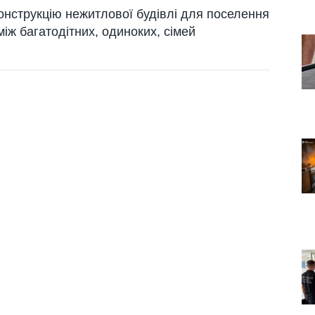
онструкцію нежитлової будівлі для поселення
іж багатодітних, одиноких, сімей