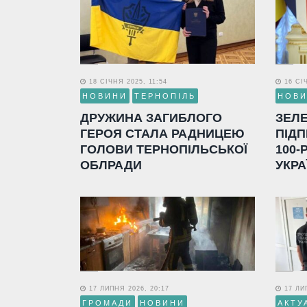
18 СІЧНЯ 2025, 11:54
16 СІЧ
НОВИНИ
ТЕРНОПІЛЬ
НОВ
ДРУЖИНА ЗАГИБЛОГО
ЗЕЛ
ГЕРОЯ СТАЛА РАДНИЦЕЮ
ПІДП
ГОЛОВИ ТЕРНОПІЛЬСЬКОЇ
100-
ОБЛРАДИ
УКРА
17 ЛИПНЯ 2026, 20:17
17 ЛИП
ГРОМАДИ
НОВИНИ
АКТУ