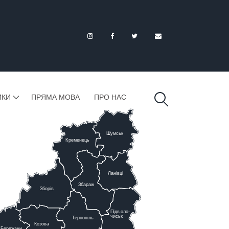
ИКИ
ПРЯМА МОВА
ПРО НАС
Шумськ
К
ременець
Ланівці
Збараж
Зборів
Підв
о
ло-
чиськ
Тернопіль
К
озова
Бережани