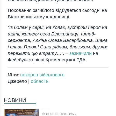
Поховання загиблого відбудеться сьогодні на
Білокриницькому кладовищі.
“Із болем у серці, на колах, зустріли Героя на
щиті, жителя села Білокриниця, штаб-
сержанта, Алкіна Олега Валерійовича. Шана
і слава Герою! Сили рідним, близьким, друзям
пережити цю втрату…”,
–
зазначили
на
Фейсбук-сторінці Кременецької РДА.
похорон військового
Мітки:
Джерело |
обласТь
НОВИНИ
18 ЛИПНЯ 2026, 10:21