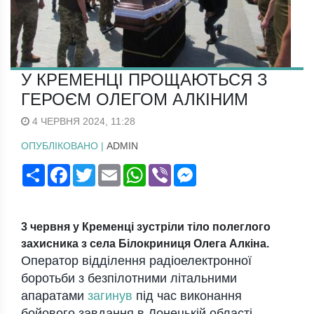
У КРЕМЕНЦІ ПРОЩАЮТЬСЯ З
ГЕРОЄМ ОЛЕГОМ АЛКІНИМ
4 ЧЕРВНЯ 2024, 11:28
ОПУБЛІКОВАНО |
ADMIN
Поширити
Facebook
Twitter
Email
WhatsApp
Viber
Messenger
3 червня у Кременці зустріли тіло полеглого
захисника з села Білокриниця Олега Алкіна.
Оператор відділення радіоелектронної
боротьби з безпілотними літальними
апаратами
загинув
під час виконання
бойового завдання в Донецькій області.