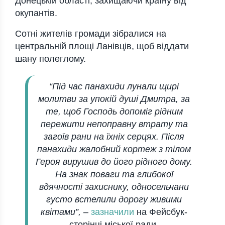
Донецькій області, захищаючи країну від
окупантів.
Сотні жителів громади зібралися на
центральній площі Ланівців, щоб віддати
шану полеглому.
“Під час панахиди лунали щирі
молитви за упокій душі Дмитра, за
те, щоб Господь допоміг рідним
пережити непоправну втрату та
загоїв рани на їхніх серцях. Після
панахиди жалобний кортеж з тілом
Героя вирушив до його рідного дому.
На знак поваги та глибокої
вдячності захиснику, односельчани
густо встелили дорогу живими
квітами”,
–
зазначили
на Фейсбук-
сторінці міської ради.