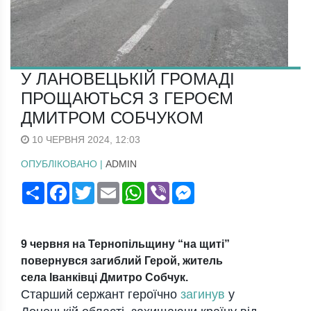
У ЛАНОВЕЦЬКІЙ ГРОМАДІ
ПРОЩАЮТЬСЯ З ГЕРОЄМ
ДМИТРОМ СОБЧУКОМ
10 ЧЕРВНЯ 2024, 12:03
ОПУБЛІКОВАНО |
ADMIN
Поширити
Facebook
Twitter
Email
WhatsApp
Viber
Messenger
9 червня на Тернопільщину “на щиті”
повернувся загиблий Герой, житель
села Іванківці Дмитро Собчук.
Старший сержант героїчно
загинув
у