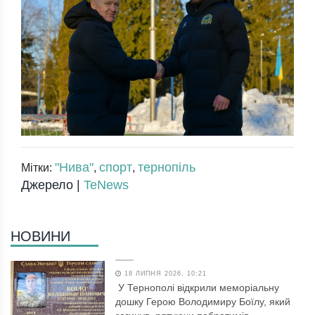
"Нива"
спорт
тернопіль
Мітки:
,
,
Джерело |
TeNews
НОВИНИ
18 ЛИПНЯ 2026, 10:21
У Тернополі відкрили меморіальну
дошку Герою Володимиру Боїлу, який