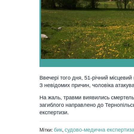
Ввечері того дня, 51-річний місцеви
З невідомих причин, чоловіка атакува
На жаль, травми виявились смертельни
загиблого направлено до Тернопільс
експертизи.
бик
судово-медична експертиз
Мітки:
,