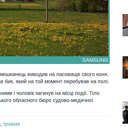
SAMSUNG
й мешканець виводив на пасовище свого коня.
в бик, який на той момент перебував на полі.
ми і чоловік загинув на місці події. Тіло
ького обласного бюро судово-медичної
а
травма
,