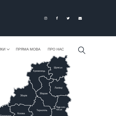
ИКИ
ПРЯМА МОВА
ПРО НАС
Шумськ
К
ременець
Ланівці
Збараж
Зборів
Підв
о
ло-
чиськ
Тернопіль
К
озова
Бережани