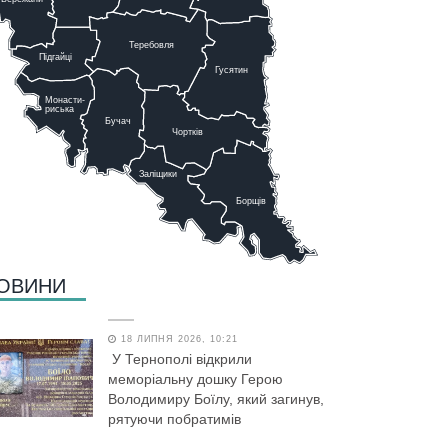
Теребовля
Підгайці
Г
у
сятин
Монасти-
риська
Бучач
Чо
р
тків
Заліщики
Борщів
ОВИНИ
18 ЛИПНЯ 2026, 10:21
У Тернополі відкрили
меморіальну дошку Герою
Володимиру Боїлу, який загинув,
рятуючи побратимів