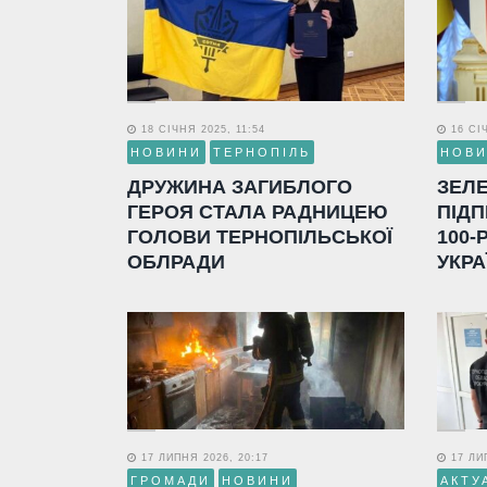
18 СІЧНЯ 2025, 11:54
16 СІЧ
НОВИНИ
ТЕРНОПІЛЬ
НОВ
ДРУЖИНА ЗАГИБЛОГО
ЗЕЛ
ГЕРОЯ СТАЛА РАДНИЦЕЮ
ПІДП
ГОЛОВИ ТЕРНОПІЛЬСЬКОЇ
100-
ОБЛРАДИ
УКРА
17 ЛИПНЯ 2026, 20:17
17 ЛИП
ГРОМАДИ
НОВИНИ
АКТУ