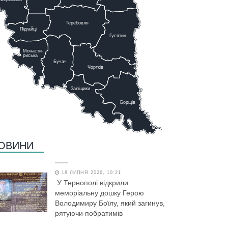
Теребовля
Підгайці
Г
у
сятин
Монасти-
риська
Бучач
Чо
р
тків
Заліщики
Борщів
ОВИНИ
18 ЛИПНЯ 2026, 10:21
У Тернополі відкрили
меморіальну дошку Герою
Володимиру Боїлу, який загинув,
рятуючи побратимів