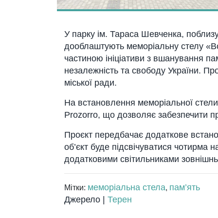
У парку ім. Тараса Шевченка, поблиз
дооблаштують меморіальну стелу «Во
частиною ініціативи з вшанування пам’
незалежність та свободу України. Пр
міської ради.
На встановлення меморіальної стели
Prozorro, що дозволяє забезпечити пр
Проєкт передбачає додаткове встано
об’єкт буде підсвічуватися чотирма 
додатковими світильниками зовнішнь
меморіальна стела
пам’ять
Мітки:
,
Джерело |
Терен