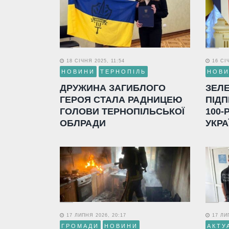
18 СІЧНЯ 2025, 11:54
16 СІЧ
НОВИНИ
ТЕРНОПІЛЬ
НОВ
ДРУЖИНА ЗАГИБЛОГО
ЗЕЛ
ГЕРОЯ СТАЛА РАДНИЦЕЮ
ПІДП
ГОЛОВИ ТЕРНОПІЛЬСЬКОЇ
100-
ОБЛРАДИ
УКРА
17 ЛИПНЯ 2026, 20:17
17 ЛИП
ГРОМАДИ
НОВИНИ
АКТУ