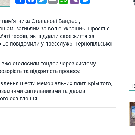
у пам’ятника Степанові Бандері,
їнам, загиблим за волю України». Проєкт є
яті героїв, які віддали своє життя за
о це повідомили у пресслужбі Тернопільської
 вже оголосили тендер через систему
озорість та відкритість процесу.
влення шести меморіальних плит. Крім того,
Н
наземними світильниками та двома
ого освітлення.