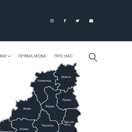
ИКИ
ПРЯМА МОВА
ПРО НАС
Шумськ
К
ременець
Ланівці
Збараж
Зборів
Підв
о
ло-
чиськ
Тернопіль
К
озова
Бережани