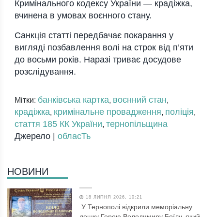
Кримінального кодексу України — крадіжка,
вчинена в умовах воєнного стану.
Санкція статті передбачає покарання у
вигляді позбавлення волі на строк від п’яти
до восьми років. Наразі триває досудове
розслідування.
банківська картка
воєнний стан
Мітки:
,
,
крадіжка
кримінальне провадження
поліція
,
,
,
стаття 185 КК України
тернопільщина
,
Джерело |
обласТь
НОВИНИ
18 ЛИПНЯ 2026, 10:21
У Тернополі відкрили меморіальну
дошку Герою Володимиру Боїлу, який